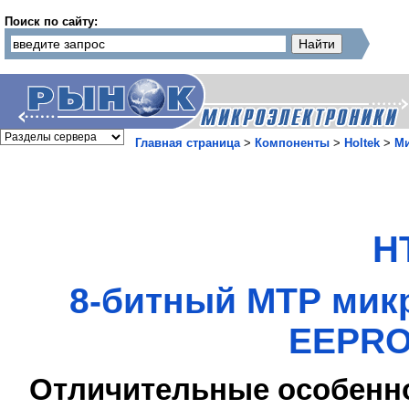
Поиск по сайту:
Главная страница
>
Компоненты
>
Holtek
>
М
H
8-битный МТР микр
EEPRO
Отличительные особенн