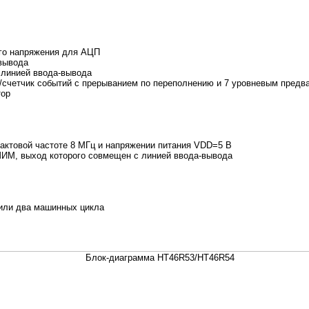
го напряжения для АЦП
 вывода
 линией ввода-вывода
/счетчик событий с прерыванием по переполнению и 7 уровневым пред
тор
тактовой частоте 8 МГц и напряжении питания VDD=5 В
ИМ, выход которого совмещен с линией ввода-вывода
или два машинных цикла