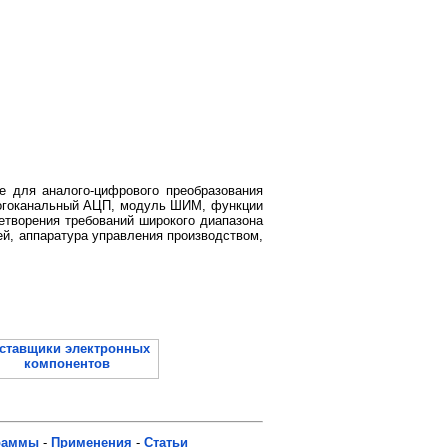
е для аналого-цифрового преобразования
 многоканальный АЦП, модуль ШИМ, функции
етворения требований широкого диапазона
ей, аппаратура управления производством,
раммы
-
Применения
-
Статьи