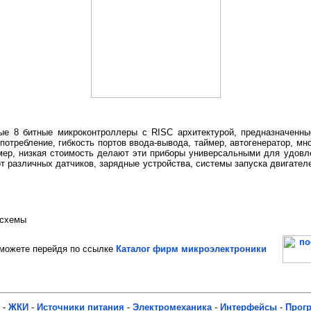
ые 8 битные микроконтроллеры с RISC архитектурой, предназначенны
 потребление, гибкость портов ввода-вывода, таймер, автогенератор,
мер, низкая стоимость делают эти приборы универсальными для удовл
от различных датчиков, зарядные устройства, системы запуска двигател
осхемы
ожете перейдя по ссылке
Каталог фирм микроэлектроники
-
ЖКИ
-
Источники питания
-
Электромеханика
-
Интерфейсы
-
Прог