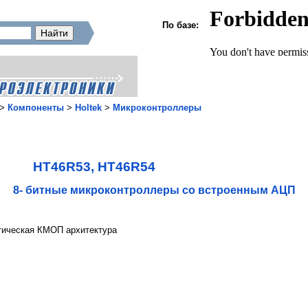
По базе:
>
Компоненты
>
Holtek
>
Микроконтроллеры
HT46R53, HT46R54
8- битные микроконтроллеры со встроенным АЦП
тическая КМОП архитектура