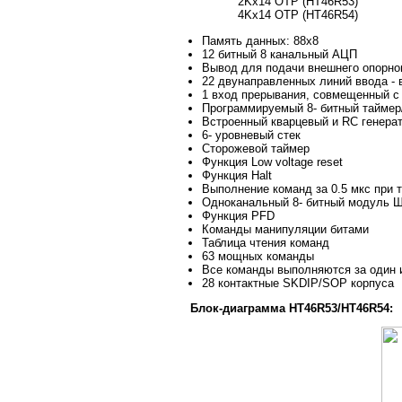
2Kx14 OTP (HT46R53)
4Kx14 OTP (HT46R54)
Память данных: 88x8
12 битный 8 канальный АЦП
Вывод для подачи внешнего опорно
22 двунаправленных линий ввода -
1 вход прерывания, совмещенный с
Программируемый 8- битный таймер
Встроенный кварцевый и RC генера
6- уровневый стек
Сторожевой таймер
Функция Low voltage reset
Функция Halt
Выполнение команд за 0.5 мкс при 
Одноканальный 8- битный модуль Ш
Функция PFD
Команды манипуляции битами
Таблица чтения команд
63 мощных команды
Все команды выполняются за один 
28 контактные SKDIP/SOP корпуса
Блок-диаграмма HT46R53/HT46R54: