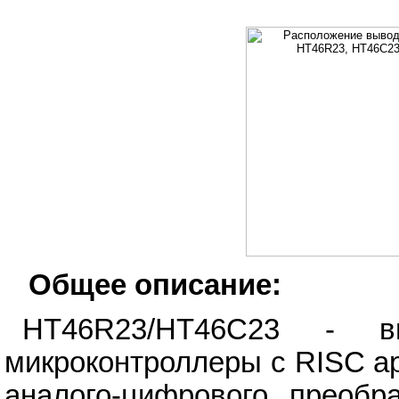
Общее описание:
HT46R23/HT46C23 - в
микроконтроллеры с RISC а
аналого-цифрового преобр