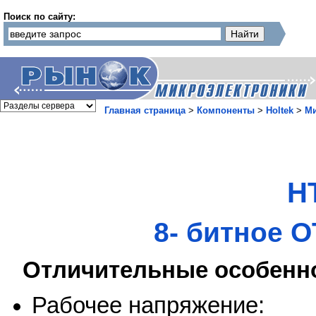
Поиск по сайту:
Главная страница
>
Компоненты
>
Holtek
>
М
H
8- битное 
Отличительные особенн
Рабочее напряжение: