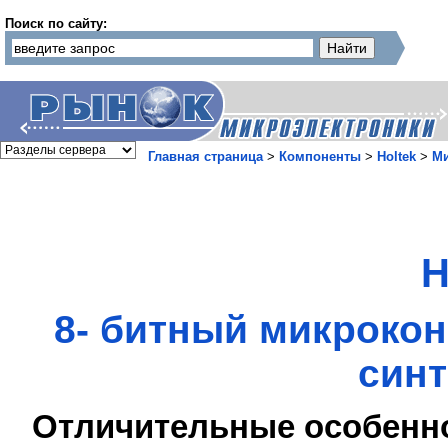
Поиск по сайту:
Главная страница
>
Компоненты
>
Holtek
>
М
H
8- битный микроко
синт
Отличительные особенн