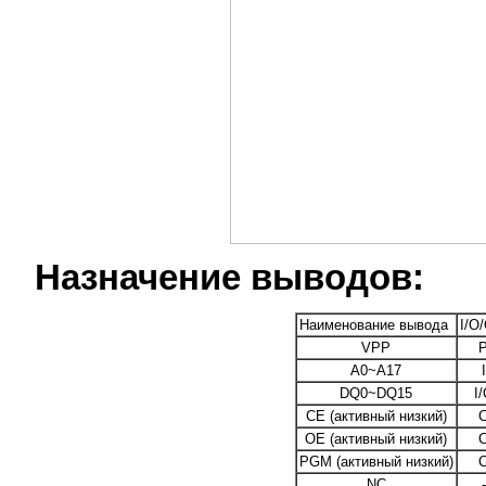
Назначение выводов:
Наименование вывода
I/O
VPP
A0~A17
I
DQ0~DQ15
I
CE (активный низкий)
OE (активный низкий)
PGM (активный низкий)
NC
-