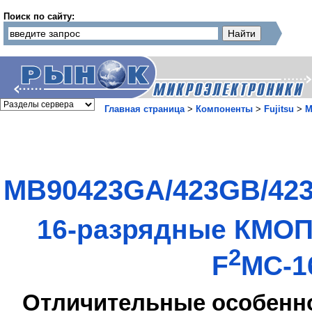
Поиск по сайту:
Главная страница
>
Компоненты
>
Fujitsu
>
M
MB90423GA/423GB/42
16-разрядные КМОП
2
F
MC-1
Отличительные особенн