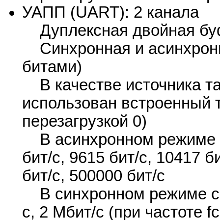
УАПП (UART): 2 канала
Дуплексная двойная бу
Синхронная и асинхронна
битами)
В качестве источника та
использован встроенный 
перезагрузкой 0)
В асинхронном режиме ск
бит/с, 9615 бит/с, 10417 б
бит/с, 500000 бит/с
В синхронном режиме ско
с, 2 Мбит/с (при частоте f