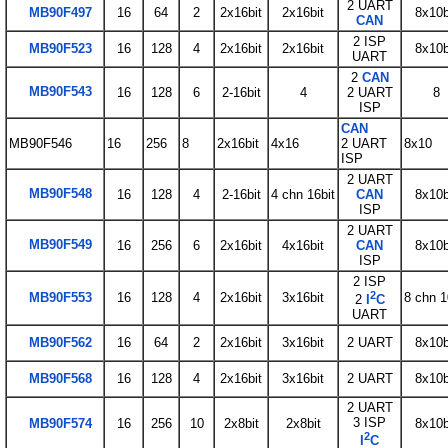
2 UART
MB90F497
16
64
2
2x16bit
2x16bit
8x10b
CAN
2 ISP
MB90F523
16
128
4
2x16bit
2x16bit
8x10b
UART
2
CAN
MB90F543
16
128
6
2-16bit
4
2 UART
8
ISP
CAN
MB90F546
16
256
8
2x16bit
4x16
2 UART
8x10
ISP
2 UART
MB90F548
16
128
4
2-16bit
4 chn 16bit
CAN
8x10b
ISP
2 UART
MB90F549
16
256
6
2x16bit
4x16bit
CAN
8x10b
ISP
2 ISP
2
MB90F553
16
128
4
2x16bit
3x16bit
8 chn 1
2
I
C
UART
MB90F562
16
64
2
2x16bit
3x16bit
2 UART
8x10b
MB90F568
16
128
4
2x16bit
3x16bit
2 UART
8x10b
2 UART
3 ISP
MB90F574
16
256
10
2x8bit
2x8bit
8x10b
2
I
C