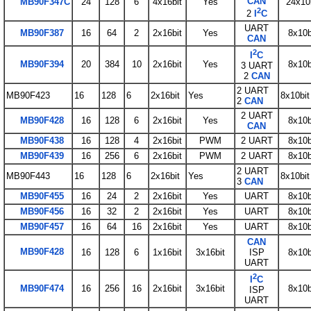
CAN
MB90F347C
24
128
6
4x16bit
Yes
24x10
2
2
I
C
UART
MB90F387
16
64
2
2x16bit
Yes
8x10b
CAN
2
I
C
MB90F394
20
384
10
2x16bit
Yes
8x10b
3 UART
2
CAN
2 UART
MB90F423
16
128
6
2x16bit
Yes
8x10bit
2
CAN
2 UART
MB90F428
16
128
6
2x16bit
Yes
8x10b
CAN
MB90F438
16
128
4
2x16bit
PWM
2 UART
8x10b
MB90F439
16
256
6
2x16bit
PWM
2 UART
8x10b
2 UART
MB90F443
16
128
6
2x16bit
Yes
8x10bit
3
CAN
MB90F455
16
24
2
2x16bit
Yes
UART
8x10b
MB90F456
16
32
2
2x16bit
Yes
UART
8x10b
MB90F457
16
64
16
2x16bit
Yes
UART
8x10b
CAN
MB90F428
16
128
6
1x16bit
3x16bit
ISP
8x10b
UART
2
I
C
MB90F474
16
256
16
2x16bit
3x16bit
8x10b
ISP
UART