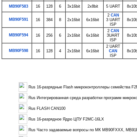
MB90F583
16
128
6
3x16bit
2x8bit
5 UART
8x10b
2
CAN
MB90F591
16
384
8
2x16bit
6x16bit
3 UART
8x10b
ISP
2
CAN
MB90F594
16
256
6
2x16bit
6x16bit
3UART
8x10b
ISP
2 UART
MB90F598
16
128
4
2x16bit
6x16bit
CAN
8x10b
ISP
Rus 16-разрядные Flash микроконтроллеры семейства F2
Rus Интегрированная среда разработки программ микрок
Rus FLASH CAN100
Rus 16-разрядное Ядро ЦПУ F2MC-16LX
Rus Часто задаваемые вопросы по МК MB90FXXX, MB9