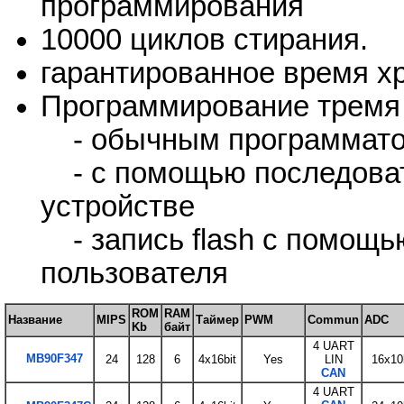
программирования
10000 циклов стирания.
гарантированное время хр
Программирование тремя
- обычным программат
- с помощью последовате
устройстве
- запись flash с помощь
пользователя
ROM
RAM
Название
MIPS
Таймер
PWM
Commun
ADC
Kb
байт
4 UART
MB90F347
24
128
6
4x16bit
Yes
LIN
16x10
CAN
4 UART