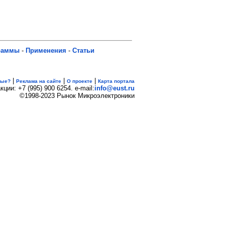
раммы
-
Применения
-
Статьи
|
|
|
вые?
Реклама на сайте
О проекте
Карта портала
кции: +7 (995) 900 6254. e-mail:
info@eust.ru
©1998-2023 Рынок Микроэлектроники