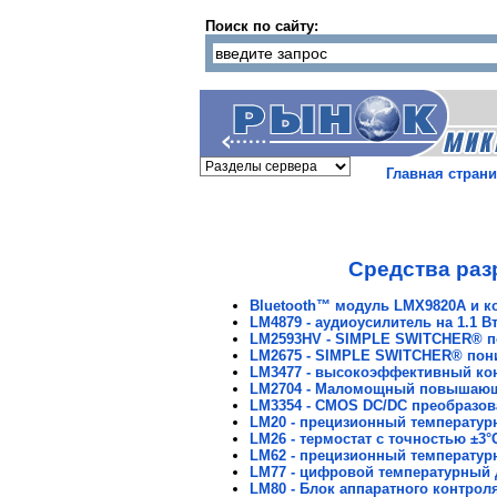
Поиск по сайту:
Главная стран
Средства раз
Bluetooth™ модуль LMX9820A и ко
LM4879 - аудиоусилитель на 1.1 В
LM2593HV - SIMPLE SWITCHER® по
LM2675 - SIMPLE SWITCHER® пон
LM3477 - высокоэффективный ко
LM2704 - Маломощный повышающий
LM3354 - CMOS DC/DC преобразов
LM20 - прецизионный температур
LM26 - термостат с точностью ±3°
LM62 - прецизионный температур
LM77 - цифровой температурный 
LM80 - Блок аппаратного контро