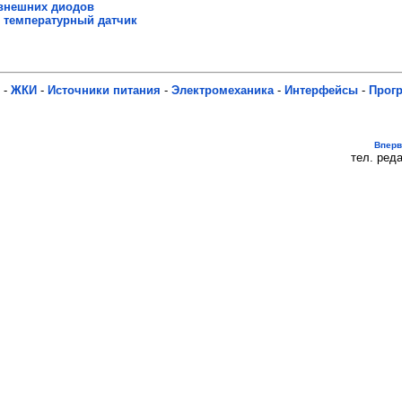
 внешних диодов
й температурный датчик
-
ЖКИ
-
Источники питания
-
Электромеханика
-
Интерфейсы
-
Прог
Впер
тел. реда