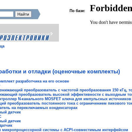
По базе:
ица
работки и отладки (оценочные комплекты)
мплект разработчика на его основе
т
нижающий преобразователь с частотой преобразования 150 кГц, 
ижающий преобразователь высокой эффективности с выходным то
нтроллер N-канального MOSFET ключа для импульсных источников
 преобразователь постоянного тока с ограничением пикового ток
атель на переключаемых конденсаторах
ный датчик
C
ный датчик
датчик
ля микропроцессорной системы с ACPI-совместимым интерфейсом