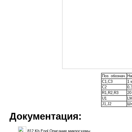
Поз. обознач.
На
C1,C3
1 
C2
0,
R1,R2,R3
20
U1
L
J1,J2
Шт
Документация:
812 Kb Engl Описание микросхемы