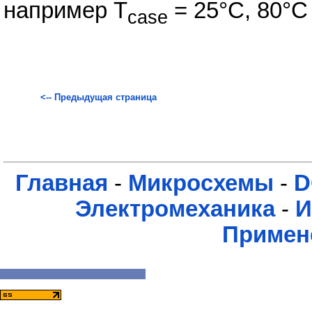
например T
= 25°С, 80°С
case
<-- Предыдущая страница
Главная
-
Микросхемы
-
D
Электромеханика
-
И
Примен