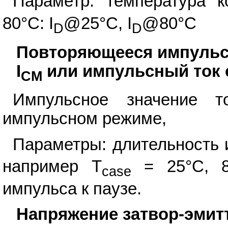
Параметр: температура к
80°С: I
@25°С, I
@80°С
D
D
Повторяющееся импульсн
I
или импульсный ток с
CM
Импульсное значение т
импульсном режиме,
Параметры: длительность 
например T
= 25°С, 8
case
импульса к паузе.
Напряжение затвор-эмит