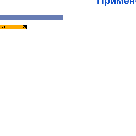
Примен