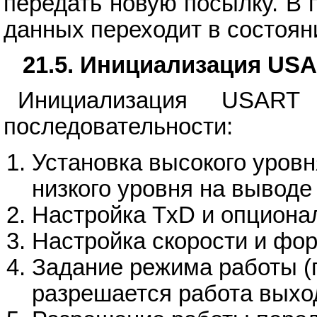
передать новую посылку. В 
данных переходит в состоян
21.5. Инициализация US
Инициализация USART
последовательности:
Установка высокого уров
низкого уровня на выводе
Настройка TxD и опциона
Настройка скорости и фо
Задание режима работы (
разрешается работа выхо