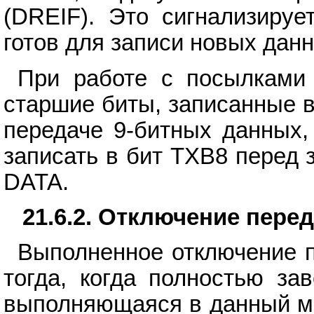
(DREIF). Это сигнализируе
готов для записи новых дан
При работе с посылками
старшие биты, записанные в
передаче 9-битных данных,
записать в бит TXB8 перед
DATA.
21.6.2. Отключение пере
Выполненное отключение п
тогда, когда полностью за
выполняющаяся в данный мо