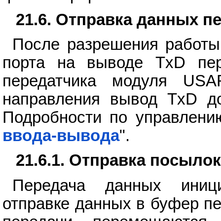
21.6. Отправка данных 
После разрешения работы
порта на выводе TxD пер
передатчика модуля USAR
направления вывод TxD до
Подробности по управлению
ввода-вывода
".
21.6.1. Отправка посылок
Передача данных иниц
отправке данных в буфер п