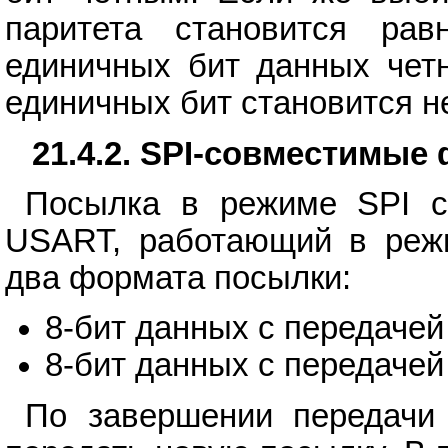
паритета становится рав
единичных бит данных четн
единичных бит становится н
21.4.2. SPI-совместимы
Посылка в режиме SPI со
USART, работающий в режи
два формата посылки:
8-бит данных с передаче
8-бит данных с передаче
По завершении передачи 