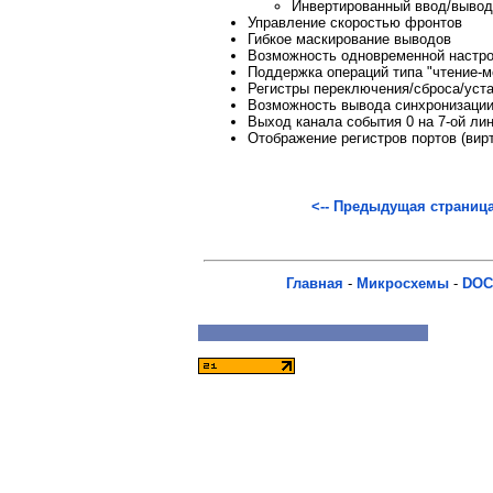
Инвертированный ввод/вывод
Управление скоростью фронтов
Гибкое маскирование выводов
Возможность одновременной настро
Поддержка операций типа "чтение-
Регистры переключения/сброса/уста
Возможность вывода синхронизации
Выход канала события 0 на 7-ой ли
Отображение регистров портов (вир
<-- Предыдущая страниц
Главная
-
Микросхемы
-
DOC