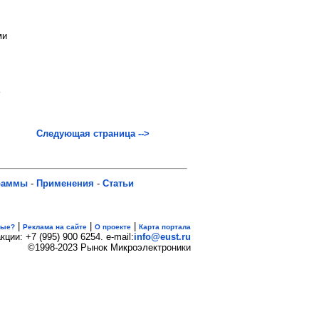
ми
Следующая страница -->
раммы
-
Применения
-
Статьи
|
|
|
вые?
Реклама на сайте
О проекте
Карта портала
кции: +7 (995) 900 6254. e-mail:
info@eust.ru
©1998-2023 Рынок Микроэлектроники