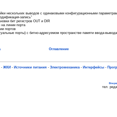
йки нескольких выводов с одинаковыми конфигурационными параметра
модификация-запись"
новки бит регистров OUT и DIR
 на линии порта
нии портов
туальные порты) с битно-адресуемом пространстве памяти ввода-вывода
а
Оглавление
-
ЖКИ
-
Источники питания
-
Электромеханика
-
Интерфейсы
-
Прог
Впер
тел. реда