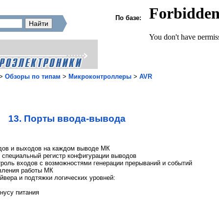
По базе:
>
Обзоры по типам
>
Микроконтроллеры
>
AVR
13. Порты ввода-вывода
дов и выходов на каждом выводе МК
з специальный регистр конфигурации выводов
троль входов с возможностями генерации прерываний и событий
вления работы МК
йвера и подтяжки логических уровней:
нусу питания