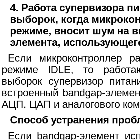
4. Работа супервизора п
выборок, когда микрокон
режиме, вносит шум на в
элемента, использующег
Если микроконтроллер р
режиме IDLE, то работа
выборок супервизор питан
встроенный bandgap-элемен
АЦП, ЦАП и аналогового ком
Способ устранения про
Если bandgap-элемент ис