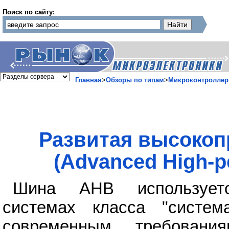
Поиск по сайту:
Главная
>
Обзоры по типам
>
Микроконтролле
Развитая высокоп
(Advanced High-p
Шина AHB используетс
системах класса "система
современным требовани