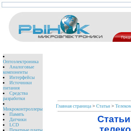
Пред
Оптоэлектроника
Аналоговые
компоненты
Интерфейсы
Источники
питания
Средства
разработки
Главная страница
>
Статьи
>
Телеком
Микроконтроллеры
Память
Статьи
Датчики
LCD
телек
Печатные платы