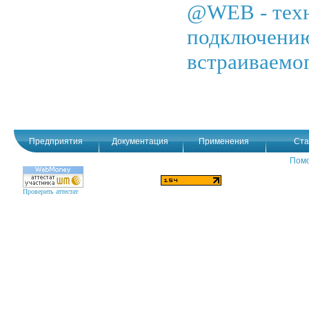
@WEB - техн
подключению
встраиваемо
Предприятия
Документация
Применения
Ста
Пом
Проверить аттестат