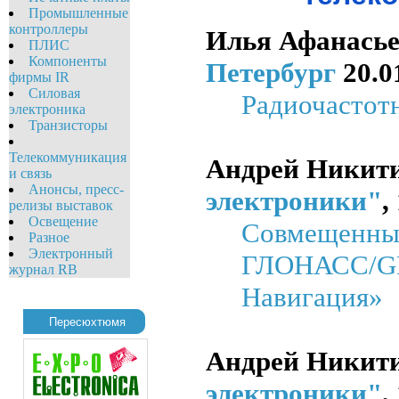
Промышленные
контроллеры
Илья Афанась
ПЛИС
Компоненты
Петербург
20.01
фирмы IR
Силовая
Радиочастот
электроника
Транзисторы
Телекоммуникация
Андрей Никит
и связь
Анонсы, пресс-
электроники"
,
релизы выставок
Освещение
Совмещенные
Разное
Электронный
ГЛОНАСС/GPS
журнал RB
Навигация»
Пересюхтюмя
Андрей Никит
электроники"
,