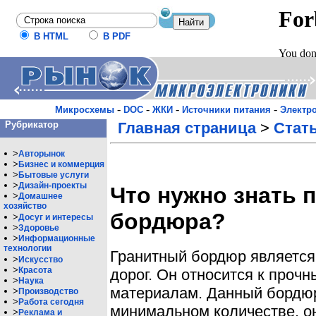
В HTML
В PDF
-
-
-
-
Микросхемы
DOC
ЖКИ
Источники питания
Электр
Рубрикатор
Главная страница
>
Стат
>
Авторынок
>
Бизнес и коммерция
>
Бытовые услуги
>
Дизайн-проекты
Что нужно знать 
>
Домашнее
хозяйство
бордюра?
>
Досуг и интересы
>
Здоровье
>
Информационные
технологии
Гранитный бордюр является
>
Искусство
>
Красота
дорог. Он относится к проч
>
Наука
материалам. Данный бордюр
>
Производство
>
Работа сегодня
минимальном количестве, он
>
Реклама и