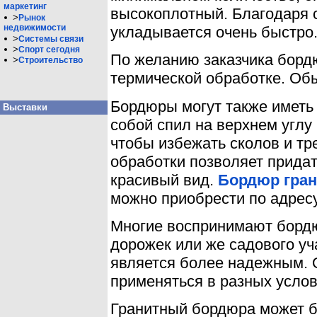
маркетинг
высокоплотный. Благодаря 
>
Рынок
недвижимости
укладывается очень быстро
>
Системы связи
>
Спорт сегодня
По желанию заказчика борд
>
Строительство
термической обработке. Обы
Бордюры могут также иметь 
Выставки
собой спил на верхнем углу
чтобы избежать сколов и тр
обработки позволяет прида
красивый вид.
Бордюр гран
можно приобрести по адресу 
Многие воспринимают бордю
дорожек или же садового уч
является более надежным. 
применяться в разных услов
Гранитный бордюра может б