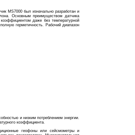
атчик MS7000 был изначально разработан и
клона. Основным преимуществом датчика
м коэффициентом даже без температурной
 полную герметичность. Рабочий диапазон
собностью и низким потреблением энергии.
ратурного коэффициента.
радиционные геофоны или сейсмометры и