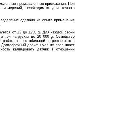
очисленные промышленные приложения. При
х измерений, необходимых для точного
 Разделение сделано из опыта применения
.
руется от ±2 до ±250 g. Для каждой серии
и при нагрузках до 20 000 g. Семейство
ик работает со стабильной погрешностью в
C. Долгосрочный дрейф нуля не превышает
ность калибровать датчик в отношении