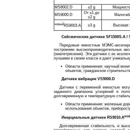
MS8002.D
±2 g
Мощность
От ±1 до
MS9000.D
Малогаб
±2 g
новый
±3 g
Высокая 
RS9003.A
Сейсмические датчики SF1500S.A / S
Передовые емкостные МЭМС-акселеро
построению высокопроизводительных акс
(землетрясения). Эти датчики с их искл
лучшими в своем классе и дают уникальн
Области применения: научный монит
объектов, гражданское строительст
Датчики вибрации VS9000.D
Датчики с переменной емкостью могу
заданного диапазона ускорений и пол
долговременную и температурную стабиль
Области применения: железные доро
использования объектов, приборост
но
Инерциальные датчики RS9010.A
Долговременная стабильность и выс