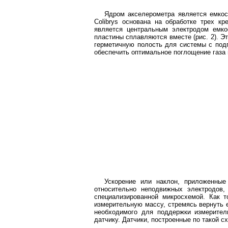
Ядром акселерометра является емкос
Colibrys основана на обработке трех к
является центральным электродом емко
пластины сплавляются вместе (рис. 2). Э
герметичную полость для системы с подп
обеспечить оптимальное поглощение газа 
Ускорение или наклон, приложенны
относительно неподвижных электродов,
специализированной микросхемой. Как т
измерительную массу, стремясь вернуть е
необходимого для поддержки измерител
датчику. Датчики, построенные по такой 