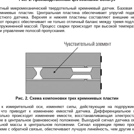
тный микромеханический твердотельный кремниевый датчик. Базовая 
ремниевых пластин. Центральная пластина обеспечивает упругий под
стного датчика. Верхняя и нижняя пластины составляют внешние н
тот процесс обеспечивает не только отличный баланс между тремя подл
ружиненной массой. Процесс сварки происходит при высокой температ
и управление полосой пропускания.
Рис. 2. Схема компоновки трех кремниевых пластин
е к измерительной оси, изменяют силы, действующие на подпружи
 что приводит к изменению емкостей датчика. Дифференциальное 
олько происходит изменение емкости, восстанавливающая электрост
е в центральное (равновесное) положение. Выходной сигнал датчика о
ьной массы в центральном положении. Сигнал коррекции прямо про
схеме с обратной связью, обеспечивают лучшую линейность, чем другие к