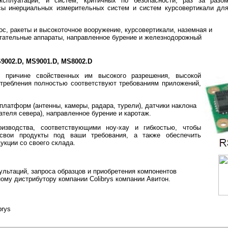
ксплуатации, и систем, критичных по безопасности, раз за разо
сы инерциальных измерительных систем и систем курсовертикали дл
ос, ракеты и высокоточное вооружение, курсовертикали, наземная и
етательные аппараты, направленное бурение и железнодорожный
S9002.D, MS9001.D, MS8002.D
 причине свойственных им высокого разрешения, высокой
отребления полностью соответствуют требованиям приложений,
платформ (антенны, камеры, радара, турели), датчики наклона
ателя севера), направленное бурение и каротаж.
оизводства, соответствующими ноу-хау и гибкостью, чтобы
свои продукты под ваши требования, а также обеспечить
кции со своего склада.
ьтаций, запроса образцов и приобретения компонентов
ному дистрибутору компании
Colibrys компании
Авитон.
brys