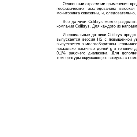
Основными отраслями применения прод
геофизических исследованиях высокая
мониторинга скважины, и, следовательно, 
Все датчики Colibrys можно разделит
компании Colibrys. Для каждого из направ
Инерциальные датчики Colibrys пред
выпускается версия HS с повышенной уд
выпускается в малогабаритном керамическ
несколько тысячных долей g в течение д
0,1% рабочего диапазона. Для дополн
температуры окружающего воздуха с помо