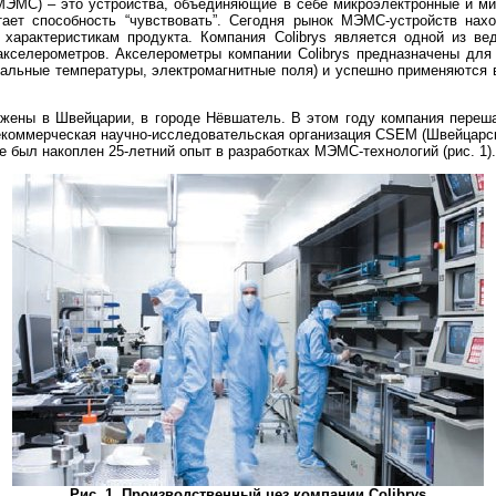
МЭМС) – это устройства, объединяющие в себе микроэлектронные и м
тает способность “чувствовать”. Сегодня рынок МЭМС-устройств нахо
 характеристикам продукта. Компания
Colibrys является одной из в
кселерометров. Акселерометры компании Colibrys предназначены для
мальные температуры, электромагнитные поля) и успешно применяются 
ожены в Швейцарии, в городе Нёвшатель. В этом году компания переша
екоммерческая научно-исследовательская организация CSEM (Швейцарск
же был накоплен 25-летний опыт в разработках МЭМС-технологий (рис. 1).
Рис. 1. Производственный цез компании Colibrys