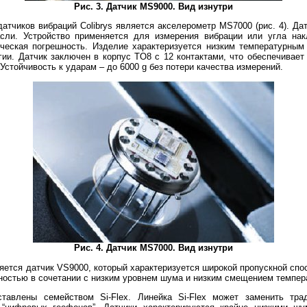
Рис. 3. Датчик MS9000. Вид изнутри
атчиков вибраций Colibrys является акселерометр
MS7000 (рис. 4). Д
асли. Устройство применяется для измерения вибрации или угла на
ическая погрешность. Изделие характеризуется низким температурны
гии. Датчик заключен в корпус TO8 с 12 контактами, что обеспечивает
 Устойчивость к ударам – до 6000 g без потери качества измерений.
Рис. 4. Датчик MS7000. Вид изнутри
яется датчик
VS9000, который характеризуется широкой пропускной спо
ьностью в сочетании с низким уровнем шума и низким смещением темпе
дставлены семейством Si-Flex. Линейка Si-Flex может заменить т