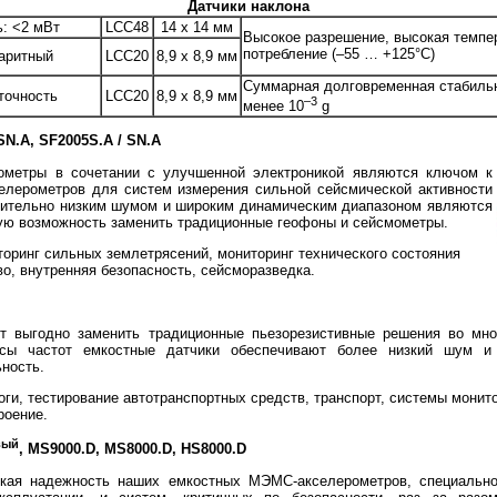
Датчики наклона
: <2 мВт
LCC48
14 x 14 мм
Высокое разрешение, высокая темпер
потребление (–55 … +125°С)
аритный
LCC20
8,9 x 8,9 мм
Суммарная долговременная стабильн
точность
LCC20
8,9 x 8,9 мм
–3
менее 10
g
N.A, SF2005S.A / SN.A
метры в сочетании с улучшенной электроникой являются ключом к
елерометров для систем измерения сильной сейсмической активности
ючительно низким шумом и широким динамическим диапазоном являются
ую возможность заменить традиционные геофоны и сейсмометры.
оринг сильных землетрясений, мониторинг технического состояния
во, внутренняя безопасность, сейсморазведка.
т выгодно заменить традиционные пьезорезистивные решения во мно
осы частот емкостные датчики обеспечивают более низкий шум и
ность.
ги, тестирование автотранспортных средств, транспорт, системы монито
роение.
вый
, MS9000.D, MS8000.D, HS8000.D
окая надежность наших емкостных МЭМС-акселерометров, специальн