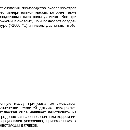
технология производства акселерометров
вес измерительной массы, которая также
еподвижные электроды датчика. Все три
ожками в системе, но и позволяет создать
уре (>1000 °C) и низком давлении, чтобы
ненную массу, принуждая ее смещаться
изменение емкостей датчика измеряется
атическая сила начинает действовать на
пределяется на основе сигнала коррекции,
порционален ускорению, приложенному к
онструкции датчиков.