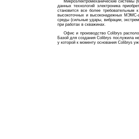
Микроэлектромеханические системы (
данных технологий электроника приобре
становится все более требовательным к
высокоточных и высоконадежных МЭМС-а
среды (сильные удары, вибрации, экстре
при работах в скважинах.
Офис и производство
Colibrys распол
Базой для создания Colibrys послужила н
у которой к моменту основания Colibrys у