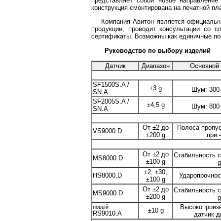
представляет собой новое направление
конструкция смонтирована на печатной пл
Компания
Авитон является официальн
продукции, проводит консультации со с
сертификаты. Возможны как единичные пос
Руководство по выбору изделий
Датчик
Диапазон
Основной
SF1500S.A /
±3 g
Шум: 300
SN.A
SF2005S.A /
±4,5 g
Шум: 800
SN.A
От ±2 до
Полоса пропус
VS9000.D
±200 g
при
От ±2 до
Стабильность 
MS8000.D
±100 g
g
±2, ±30,
HS8000.D
Ударопрочност
±100 g
От ±2 до
Стабильность 
MS9000.D
±200 g
g
Высокопроиз
новый
±10 g
RS9010.A
датчик д