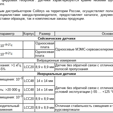
 “цифровых геофонов”. Датчики характеризуются крайне низкими шу
ате.
ым дистрибьютором Colibrys на территории России, осуществляет пол
пециалистами завода-производителя, предоставляет каталоги, докум
тавки образцов, так и комплексные заказы продукции.
 параметр
Корпус
Размер
Основн
Сейсмические датчики
Одноосевая
–9
·10
плата
Одноосевые МЭМС-сервоакселероме
Одноосевая
–9
·10
плата
Вибрационные измерения
кания: >1 кГц
Датчик без обратной связи с отличн
LCC20
8,9 x 8,9 мм
 –5%
полосой пропускания
Инерциальные датчики
–3
смещения: 10
LCC48
14 x 14 мм
Датчик без обратной связи с отличн
ь: >20 000 g
LCC48
14 x 14 мм
условий эксплуатации (–55 … +125 °
–3
смещения: 10
LCC20
8,9 x 8,9 мм
водительный
Отличная стабильность смещения и 
LCC20
8,9 x 8,9 мм
вижения
курсовертикали