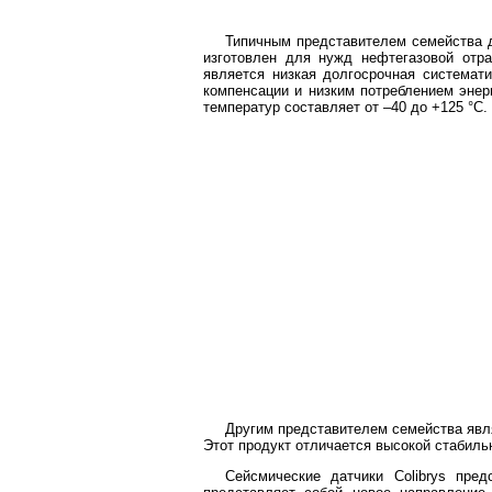
Типичным представителем семейства д
изготовлен для нужд нефтегазовой отр
является низкая долгосрочная системат
компенсации и низким потреблением энер
температур составляет от –40 до +125 °C.
Другим представителем семейства явл
Этот продукт отличается высокой стабил
Сейсмические датчики Colibrys пре