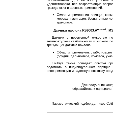
разработанных для жестких условий э
удовлетворяют все возрастающие запро
гражданских и военных применений.
Области применения: авиация, косм
морская навигация, беспилотные л
транспорт.
новый
Датчики наклона RS9003.A
, M
Датчики с переменной емкостью по
температурной стабильности и низкого п
требующих датчика наклона.
Области применения: стабилизация 
(орудия, дальномера, компаса, указ
Colibrys также обладает опытом пр
подогнать в индивидуальном порядке 
своевременную и надежную поставку проду
Для получения консул
обращайтесь к официаль
Параметрический подбор датчиков Coli