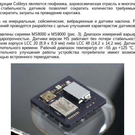
укции Colibrys являются геофизика, аэрокосмическая отрасль и мног
 стабильность датчиков позволяет сократить количество требуемы
сократить затраты на проведение каротажа.
ь на инерциальные, сейсмические, вибрационные и датчики наклона.
лений проводятся разработки с целью улучшения характеристик датчиков
ставлены сериями
MS8000 и
MS9000 (рис. 3). Диапазон измерений варьи
аропрочностью. Датчики версии HS работают без потери стабильност
ом корпусе LCC 20 (8,9 x 8,9 мм) либо LCC 48 (14,2 x 14,2 мм). Датч
лительного времени. Рабочий диапазон температур от –55 до +125 °
ительного улучшения работы устройства потребители имеют возмож
щью встроенного термодатчика.