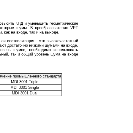
овысить КПД и уменьшить геометрические
екоторые шумы. В преобразователях VPT
 как на входе, так и на выходе.
ная составляющая – это высокочастотный
дают достаточно низкими шумами на входе,
овень шумов, необходимо использовать
ный, так и общий уровень шума на входе
ачение промышленного стандарта
MDI 3001 Triple
MDI 3001 Single
MDI 3001 Dual