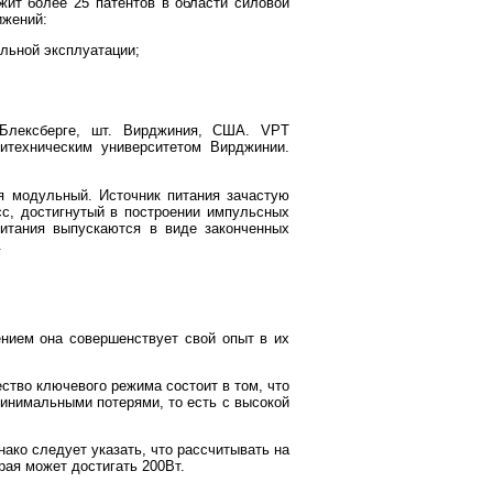
ит более 25 патентов в области силовой
ижений:
ельной эксплуатации;
 Блексберге, шт. Вирджиния, США. VPT
итехническим университетом Вирджинии.
я модульный. Источник питания зачастую
сс, достигнутый в построении импульсных
питания выпускаются в виде законченных
.
ением она совершенствует свой опыт в их
тво ключевого режима состоит в том, что
инимальными потерями, то есть с высокой
ко следует указать, что рассчитывать на
рая может достигать 200Вт.