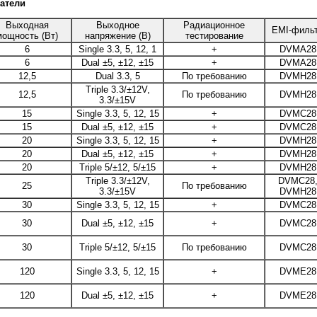
атели
Выходная
Выходное
Радиационное
EMI-филь
мощность (Вт)
напряжение (В)
тестирование
6
Single 3.3, 5, 12, 1
+
DVMA28
6
Dual ±5, ±12, ±15
+
DVMA28
12,5
Dual 3.3, 5
По требованию
DVMH28
Triple 3.3/±12V,
12,5
По требованию
DVMH28
3.3/±15V
15
Single 3.3, 5, 12, 15
+
DVMC28
15
Dual ±5, ±12, ±15
+
DVMC28
20
Single 3.3, 5, 12, 15
+
DVMH28
20
Dual ±5, ±12, ±15
+
DVMH28
20
Triple 5/±12, 5/±15
+
DVMH28
Triple 3.3/±12V,
DVMC28
25
По требованию
3.3/±15V
DVMH28
30
Single 3.3, 5, 12, 15
+
DVMC28
30
Dual ±5, ±12, ±15
+
DVMC28
30
Triple 5/±12, 5/±15
По требованию
DVMC28
120
Single 3.3, 5, 12, 15
+
DVME28
120
Dual ±5, ±12, ±15
+
DVME28