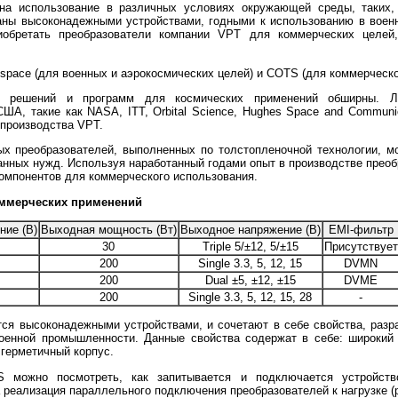
на использование в различных условиях окружающей среды, таких, 
аны высоконадежными устройствами, годными к использованию в военн
иобретать преобразователи компании VPT для коммерческих целей
 space (для военных и аэрокосмических целей) и COTS (для коммерческо
ых решений и программ для космических применений обширны. Л
А, такие как NASA, ITT, Orbital Science, Hughes Space and Communi
 производства VPT.
х преобразователей, выполненных по толстопленочной технологии, м
анных нужд. Используя наработанный годами опыт в производстве преоб
компонентов для коммерческого использования.
оммерческих применений
ние (В)
Выходная мощность (Вт)
Выходное напряжение (В)
EMI-фильтр
30
Triple 5/±12, 5/±15
Присутствует
200
Single 3.3, 5, 12, 15
DVMN
200
Dual ±5, ±12, ±15
DVME
200
Single 3.3, 5, 12, 15, 28
-
тся высоконадежными устройствами, и сочетают в себе свойства, разр
оенной промышленности. Данные свойства содержат в себе: широкий т
 герметичный корпус.
 можно посмотреть, как запитывается и подключается устройство
реализация параллельного подключения преобразователей к нагрузке (р