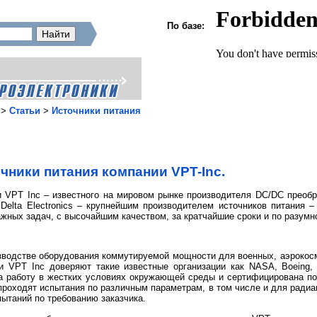
По базе:
>
Статьи
>
Источники питания
чники питания компании VPT-Inc.
 VPT Inc – известного на мировом рынке производителя DC/DC преоб
Delta Electronics – крупнейшим производителем источников питания 
ажных задач, с высочайшим качеством, за кратчайшие сроки и по разумн
изводстве оборудования коммутируемой мощности для военных, аэрокос
и VPT Inc доверяют такие известные организации как NASA, Boeing,
а работу в жестких условиях окружающей среды и сертифицирована по
роходят испытания по различным параметрам, в том числе и для радиа
ытаний по требованию заказчика.