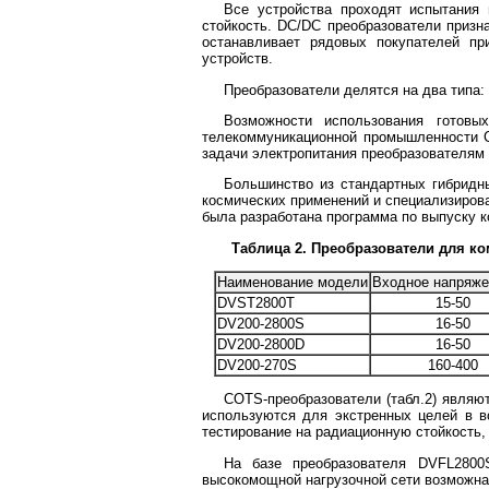
Все устройства проходят испытания 
стойкость. DC/DC преобразователи призн
останавливает рядовых покупателей пр
устройств.
Преобразователи делятся на два типа:
Возможности использования готов
телекоммуникационной промышленности СШ
задачи электропитания преобразователям
Большинство из стандартных гибридны
космических применений и специализиров
была разработана программа по выпуску 
Таблица 2. Преобразователи для к
Наименование модели
Входное напряже
DVST2800T
15-50
DV200-2800S
16-50
DV200-2800D
16-50
DV200-270S
160-400
COTS-преобразователи (табл.2) являю
используются для экстренных целей в в
тестирование на радиационную стойкость,
На базе преобразователя DVFL2800S
высокомощной нагрузочной сети возможна 