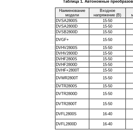
Таблица 1. Автономные преобразов
Наименование
Входное
модели
напряжение (В)
DVSA2800S
15-50
DVSA2800D
15-50
DVSB2800D
15-50
DVGF+
15-50
DVHV2800S
15-50
DVHV2800D
15-50
DVHF2800S
15-50
DVHF2800D
15-50
DVHF+2800T
15-50
DVWR2800T
15-50
DVTR2800S
15-50
DVTR2800D
15-50
DVTR2800T
15-50
DVFL2800S
16-40
DVFL2800D
16-40