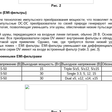
Рис. 2
х (EMI-фильтры)
ю технологию импульсного преобразования мощности, что позволяет п
мпульсные DC-DC преобразователи по своей природе генерируют н
огия, позволяющая уменьшить эти шумы, обеспечивая низкие пульсации,
й шумы, передающиеся на входные линии питания, обычно 28 В. Основ
ники. Все преобразователи серии DV имеют внутренние фильтры и обла
такой шум приемлем. Однако, там, где требуется более низкий ур
ых помех – EMI фильтры. EMI-фильтры уменьшают как дифференциаль
ели серии DV имеют на входе встроенный фильтр (табл.3, рис.3).
троенными EMI-фильтрами
апряжение (В)
Выходная мощность (Вт)
Выходное напряжение (В)
Обозн
15-50
15
Triple 5/±5, 5/±12, 5/±15
15-50
30
Single 3.3, 5, 12, 15
15-50
30
Dual ±5, ±12, ±14, ±15
Рис. 3