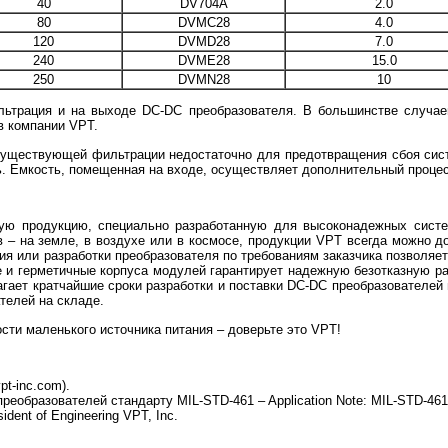
40
DV704A
2.0
80
DVMC28
4.0
120
DVMD28
7.0
240
DVME28
15.0
250
DVMN28
10
льтрация и на выходе DC-DC преобразователя. В большинстве случа
в компании VPT.
 существующей фильтрации недостаточно для предотвращения сбоя сис
. Емкость, помещенная на входе, осуществляет дополнительный проце
ую продукцию, специально разработанную для высоконадежных систе
в – на земле, в воздухе или в космосе, продукции VPT всегда можно д
ия или разработки преобразователя по требованиям заказчика позволяе
 и герметичные корпуса модулей гарантирует надежную безотказную ра
ает кратчайшие сроки разработки и поставки DC-DC преобразователе
телей на складе.
сти маленького источника питания – доверьте это VPT!
pt-inc.com).
еобразователей стандарту MIL-STD-461 – Application Note: MIL-STD-461
sident of Engineering VPT, Inc.