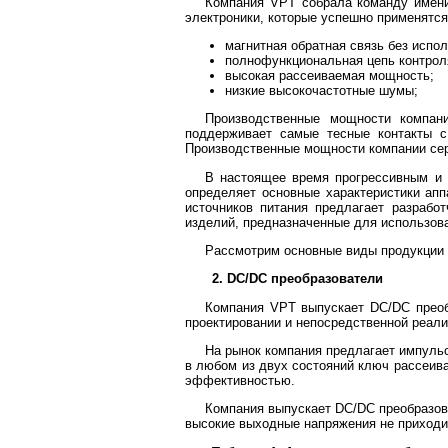
Компания VPT собрала команду имени
электроники, которые успешно применятся
магнитная обратная связь без испо
полнофункциональная цепь контрол
высокая рассеиваемая мощность;
низкие высокочастотные шумы;
Производственные мощности компан
поддерживает самые тесные контакты с
Производственные мощности компании сер
В настоящее время прогрессивным и 
определяет основные характеристики апп
источников питания предлагает разрабо
изделий, предназначенные для использова
Рассмотрим основные виды продукции к
2. DC/DC преобразователи
Компания VPT выпускает DC/DC преобр
проектировании и непосредственной реали
На рынок компания предлагает импуль
в любом из двух состояний ключ рассеив
эффективностью.
Компания выпускает DC/DC преобразов
высокие выходные напряжения не приходит