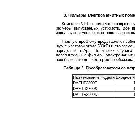
3. Фильтры электромагнитных поме
Компания VPT используют совершенну
размеры выпускаемых устройств. Все и
используется усовершенствованная технол
Главную проблему представляют собо
шум с частотой около 500кГц и его гармо
порядка 50 mApp. Во многих случаях 
дополнительные фильтры электромагнитн
преобразователя. Некоторые преобразоват
Таблица 3. Преобразователи со вс
Наименование модели
Входное н
DVEHF2800T
DVETR2800S
DVETR2800D