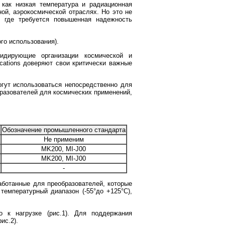
как низкая температура и радиационная
ой, аэрокосмической отраслях. Но это не
, где требуется повышенная надежность
го использования).
идирующие организации космической и
cations доверяют свои критически важные
огут использоваться непосредственно для
разователей для космических применений,
Обозначение промышленного стандарта
Не применим
MK200, MI-J00
MK200, MI-J00
-
аботанные для преобразователей, которые
емпературный диапазон (-55°до +125°С),
 к нагрузке (рис.1). Для поддержания
ис.2).