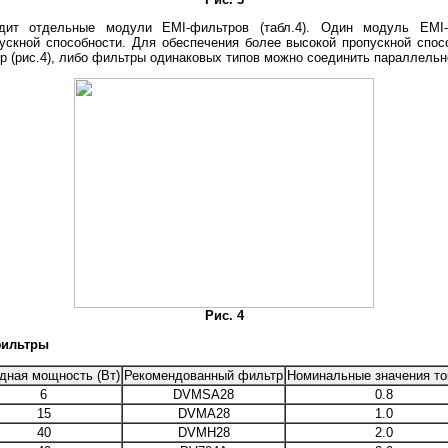
дит отдельные модули EMI-фильтров (табл.4). Один модуль EMI
ускной способности. Для обеспечения более высокой пропускной спо
р (рис.4), либо фильтры одинаковых типов можно соединить параллельн
Рис. 4
фильтры
дная мощность (Вт)
Рекомендованный фильтр
Номинальные значения ток
6
DVMSA28
0.8
15
DVMA28
1.0
40
DVMH28
2.0