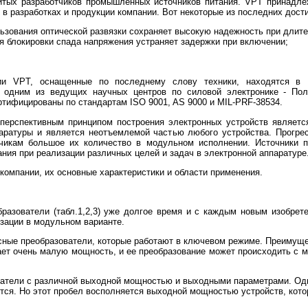
тых разработчиков промышленных источников питания. VPT принадлеж
 в разработках и продукции компании. Вот некоторые из последних дост
льзования оптической развязки сохраняет высокую надежность при длит
я блокировки спада напряжения устраняет задержки при включении;
ии VPT, оснащенные по последнему слову техники, находятся в
 одним из ведущих научных центров по силовой электронике - Пол
тифицированы по стандартам ISO 9001, AS 9000 и MIL-PRF-38534.
перспективным принципом построения электронных устройств являетс
аратуры и является неотъемлемой частью любого устройства. Прогре
тчикам большое их количество в модульном исполнении. Источники 
ния при реализации различных целей и задач в электронной аппаратуре
омпании, их основные характеристики и области применения.
азователи (табл.1,2,3) уже долгое время и с каждым новым изобрет
зации в модульном варианте.
сные преобразователи, которые работают в ключевом режиме. Преимущес
ает очень малую мощность, и ее преобразование может происходить с м
атели с различной выходной мощностью и выходными параметрами. Одна
ся. Но этот пробел восполняется выходной мощностью устройств, кото