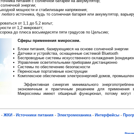
точника питания с солнечной батареи на аккумулятор;
солнечной энергии;
ыходной мощности и стабилизации напряжения;
любого источника, будь то солнечная батарея или аккумулятор, варьиру
оваться от 1,1 до 5,2 вольт;
ости от 1,2 микроватт;
 сорока до плюса восьмидесяти пяти градусов по Цельсию;
Сферы применения микросхем.
Блоки питания, базирующиеся на основе солнечной энергии
Датчики и устройства, оснащенные системой Bluetooth
Беспроводные системы искусственного охлаждения (кондицио
Управление осветительными приборами дистанционно
Системы по обеспечению безопасности
Переносные портативные конструкции
Комплексное обеспечение электроэнергией домов, промышлен
Эффективная синергия минимального энергопотреблен
экономичным и практичным решением для применения в
Микросхемы имеют обширный функционал, потому могут и
-
ЖКИ
-
Источники питания
-
Электромеханика
-
Интерфейсы
-
Прог
Впер