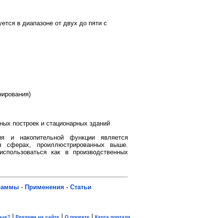
ется в диапазоне от двух до пяти с
нирования)
ных построек и стационарных зданий
ия и накопительной функции является
 сферах, проиллюстрированных выше.
спользоваться как в производственных
раммы
-
Применения
-
Статьи
|
|
|
вые?
Реклама на сайте
О проекте
Карта портала