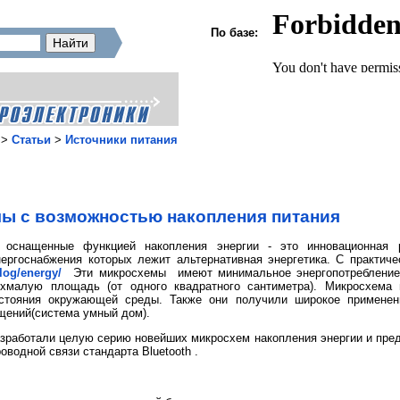
По базе:
>
Статьи
>
Источники питания
ы с возможностью накопления питания
 оснащенные функцией накопления энергии - это инновационная р
нергоснабжения которых лежит альтернативная энергетика. С практич
blog/energy/
Эти микросхемы имеют минимальное энергопотребление 
хмалую площадь (от одного квадратного сантиметра). Микросхема 
остояния окружающей среды. Также они получили широкое применен
щений(система умный дом).
азработали целую серию новейших микросхем накопления энергии и пр
водной связи стандарта Bluetooth .