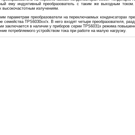
тный ему индуктивный преобразователь с таким же выходным токо
 к высокочастотным излучениям.
оим параметрам преобразователи на переключаемых конденсаторах пред
ре семейства TPS6030xx/х. В него входят четыре преобразователя, раз
ми заключается в наличии у приборов серии TPS6031x режима повышенн
ие потребляемого устройством тока при работе на малую нагрузку.