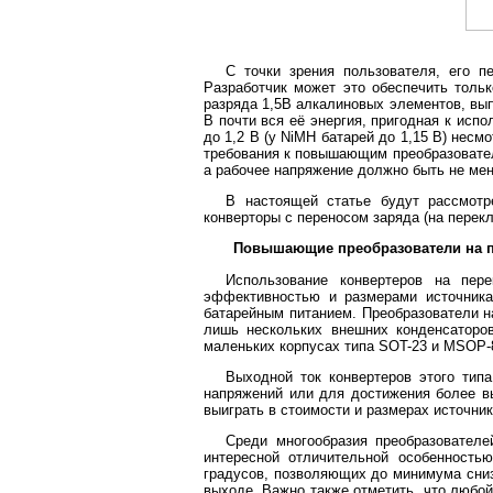
С точки зрения пользователя, его п
Разработчик может это обеспечить толь
разряда 1,5В алкалиновых элементов, вып
В почти вся её энергия, пригодная к исп
до 1,2 В (у NiMH батарей до 1,15 В) несм
требования к повышающим преобразователя
а рабочее напряжение должно быть не мен
В настоящей статье будут рассмотр
конверторы с переносом заряда (на пере
Повышающие преобразователи на 
Использование конвертеров на пер
эффективностью и размерами источника
батарейным питанием. Преобразователи 
лишь нескольких внешних конденсаторо
маленьких корпусах типа SOT-23 и MSOP-8
Выходной ток конвертеров этого тип
напряжений или для достижения более в
выиграть в стоимости и размерах источник
Среди многообразия преобразовател
интересной отличительной особенность
градусов, позволяющих до минимума сниз
выходе. Важно также отметить, что любо