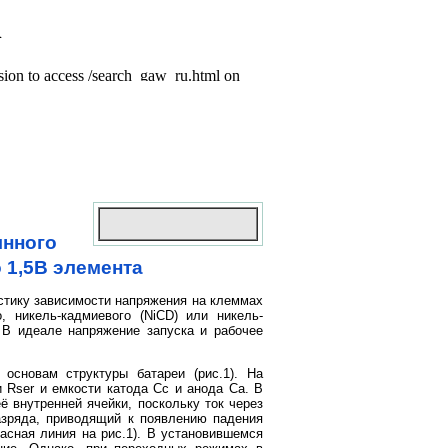
янного
 1,5В элемента
истику зависимости напряжения на клеммах
 никель-кадмиевого (NiCD) или никель-
. В идеале напряжение запуска и рабочее
основам структуры батареи (рис.1). На
 Rser и емкости катода Сс и анода Са. В
ё внутренней ячейки, поскольку ток через
разряда, приводящий к появлению падения
асная линия на рис.1). В установившемся