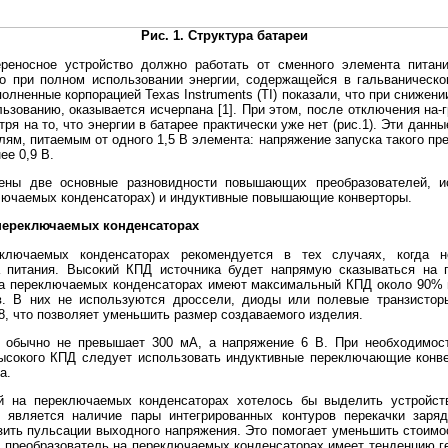
Рис. 1. Структура батареи
ереносное устройство должно работать от сменного элемента питан
ко при полном использовании энергии, содержащейся в гальваническо
олненные корпорацией Texas Instruments (TI) показали, что при снижени
ользованию, оказывается исчерпана [1]. При этом, после отключения на
отря на то, что энергии в батарее практически уже нет (рис.1). Эти да
м, питаемым от одного 1,5 В элемента: напряжение запуска такого пр
ее 0,9 В.
ены две основные разновидности повышающих преобразователей, и
ключаемых конденсаторах) и индуктивные повышающие конверторы.
переключаемых конденсаторах
еключаемых конденсаторах рекомендуется в тех случаях, когда
 питания. Высокий КПД источника будет напрямую сказываться на 
на переключаемых конденсаторах имеют максимальный КПД около 90% и
в. В них не используются дроссели, диоды или полевые транзисторы
, что позволяет уменьшить размер создаваемого изделия.
а обычно не превышает 300 мА, а напряжение 6 В. При необходимос
ысокого КПД следует использовать индуктивные переключающие конве
а.
ей на переключаемых конденсаторах хотелось бы выделить устройст
ю является наличие пары интегрированных контуров перекачки зар
ить пульсации выходного напряжения. Это помогает уменьшить стоим
й преобразователь на переключаемых конденсаторах имеет тенденцию 