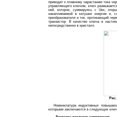
приводит к плавному нарастанию тока че
управляющего ключом, ключ размыкается
ней, которое, суммируясь с Uвх, отк
накапливаемой в катушке энергии и, с
преобразователя и ток, протекающий чер
транзистор. В качестве ключа в насто
непосредственно в кристалл.
Рис.
Номенклатура индуктивных повышающ
которыми заключаются в следующих ключе
Диапазон входного напряжения