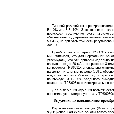
Типовой рабочий ток преобразователя
В±10% или 3 В±10%. Этот ток ниже тока с
происходит увеличение тока в нагрузке с
обеспечивая поддержание номинального вы
50 мкА, но при этом точность регулиров
лог. "0".
Преобразователи серии TPS6031x вып
мм. Учитывая, что для нормальной рабо
утверждать, что эти приборы идеально 
нагрузке ток до 20 мА и напряжение 3 ил
конверторы TPS6031x специально оптимиз
на дополнительным выходе OUT1 обеспеч
представляющий собой выход с открытым 
на выходе OUT2 98% заданного выходно
семейства TPS603xx ориентированы на раб
Для облегчения изучения возможностей
специальную отладочную плату TPS6030
Индуктивные повышающие преобра
Индуктивные повышающие (Boost) пр
Функциональная схема работы такого пре