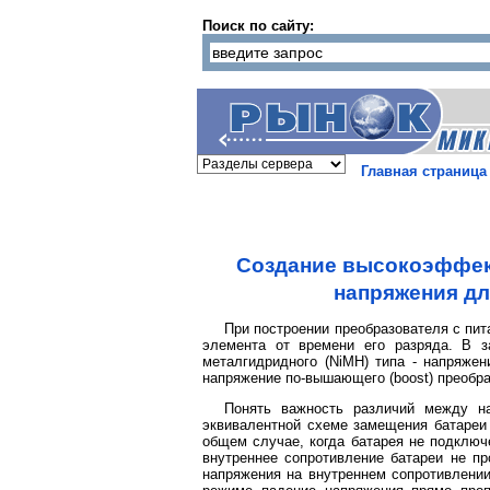
Поиск по сайту:
Главная страница
Создание высокоэффек
напряжения дл
При построении преобразователя c пит
элемента от времени его разряда. В з
металгидридного (NiMH) типа - напряжен
напряжение по-вышающего (boost) преобр
Понять важность различий между на
эквивалентной схеме замещения батареи 
общем случае, когда батарея не подключе
внутреннее сопротивление батареи не пр
напряжения на внутреннем сопротивлении