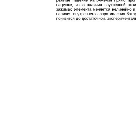
режиме падение напряжения прямо проп
нагрузке, из-за наличия внутренней эк
зажимах элемента меняется нелинейно и 
наличия внутреннего сопротивления бата
понизится до достаточной, экспериментал