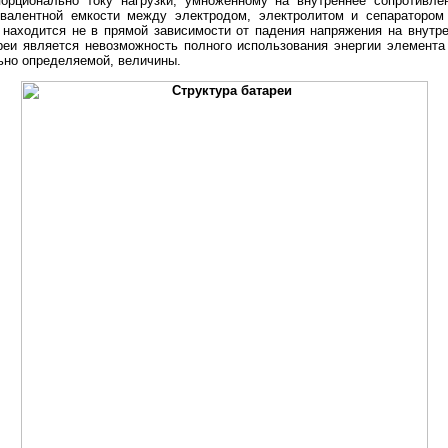
орционально току нагрузки, умноженному на внутреннее сопротивле
вивалентной емкости между электродом, электролитом и сепаратором
находится не в прямой зависимости от падения напряжения на внутре
реи является невозможность полного использования энергии элемента
ьно определяемой, величины.