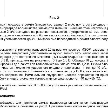
Рис. 2
 при переходе в режим Snooze составляет 2 мкА, при этом выходное 
аморазряда большинства элементов питания. Значение тока нагрузки в
выше 2 мА, выходное напряжение понижается, и устройство автоматиче
ходного напряжения при более высоких токах нагрузки. В этом случае
ания увеличивается до 4%. Микросхема переводится в режим Snooze под
ускаются в микроминиатюрном 10-выводном корпусе MSOP, размеры ко
ты этих микросхем дополнительно нужно только пять небольших кера
подходят для построения микромощных малогабаритных повышающих пр
и 3,3 В, при входном напряжении от 0,9 до 1,8 В. Обладая КПД порядка
ированы для работы от гальванических элементов на 1,2 В. Режим Sno
ивается получение удвоенного входного напряжения и ток до 40 мА.
стоком, позволяет отслеживать состояние выхода OUT2, оказываясь в с
го напряжения. Номинальная внутренняя частота переключения прибо
оту в индустриальном температурном диапазоне (от -40 до +85 °С).
 приборов семейства TPS6030x и ускорения разработки источников пит
xEVM.
зователи
еобразователи являются самым распространенным типом повышающих 
образователя показана на рис.3. При замыкании ключа входное напряже