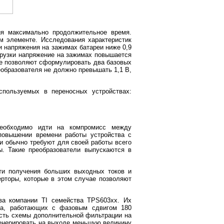
ия максимально продолжительное время.
м элементе. Исследования характеристик
и напряжения на зажимах батареи ниже 0,9
-грузки напряжение на зажимах повышается
нные позволяют сформулировать два базовых
еобразователя не должно превышать 1,1 В,
спользуемых в переносных устройствах:
 необходимо идти на компромисс между
повышении времени работы устройства с
 обычно требуют для своей работы всего
. Такие преобразователи выпускаются в
ти получения больших выходных токов и
рторы, которые в этом случае позволяют
ва компании TI семейства TPS603xx. Их
яда, работающих с фазовым сдвигом 180
ость схемы дополнительной фильтрации на
генерировать на выходе меньшую величину