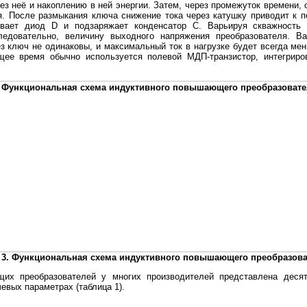
рез неё и накоплению в ней энергии. Затем, через промежуток времени
. После размыкания ключа снижение тока через катушку приводит к п
рывает диод D и подзаряжает конденсатор С. Варьируя скважность
ледовательно, величину выходного напряжения преобразователя. Ва
ез ключ не одинаковы, и максимальный ток в нагрузке будет всегда м
ящее время обычно используется полевой МДП-транзистор, интегрир
 3. Функциональная схема индуктивного повышающего преобразов
их преобразователей у многих производителей представлена деся
вых параметрах (таблица 1).