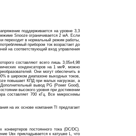
напряжение поддерживается на уровне 3,3
 режиме Snooze ограничивается 2 мА. Если
ски переходит в нормальный режим работы,
 потребляемый прибором ток возрастает до
ачей на соответствующий вход управления
торого составляют всего лишь 3,05х4,98
мических конденсаторов на 1 мкФ, можно
еобразователей. Они могут обеспечить в
 90% в широком диапазоне выходных токов,
oze повышает КПД при малых нагрузках, а
 Дополнительный вывод PG (Power Good),
остоянии высокого уровня при достижении
ра составляет 700 кГц. Все микросхемы
ания на их основе компания TI предлагает
конвертеров постоянного тока (DC/DC).
ние Uвх прикладывается к катушке L, что