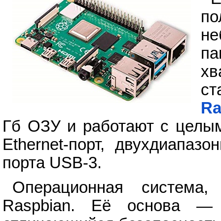
п
н
па
хв
с
Ra
Гб ОЗУ и работают с целым
Ethernet-порт, двухдиапаз
порта USB-3.
Операционная система, 
Raspbian. Её основа — 