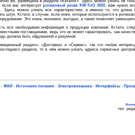
ечно же, размещена в разделе «Каталог». Здесь можно узнать не толь
, если вас интересует
роликовый резак KW-TriO 3020
, вам нужно вс
. Здесь можно узнать все характеристики, а именно то, что длина 
ть штук. Кстати, в случае, если ножи, которые используются в роликово
борудование. Это очень экономно, выгодно, а также позволяет уменьшит
ть вся необходимая информация о продукции компании. Кстати, следу
естными поставщиками, ведь это не может гарантировать, как качеств
едь должна быть обдуманной и разумной.
рмационный раздел», «Доставка» и «Сервис», так что любая интере
последнего раздела, то в нём можно узнать адреса сервисных центро
-
ЖКИ
-
Источники питания
-
Электромеханика
-
Интерфейсы
-
Прог
Впер
тел. реда