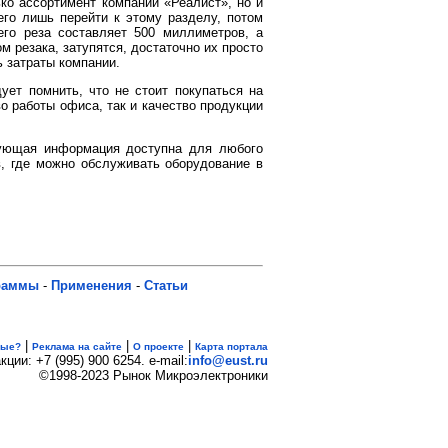
ко ассортимент компании «Реалист», но и
его лишь перейти к этому разделу, потом
его реза составляет 500 миллиметров, а
м резака, затупятся, достаточно их просто
ь затраты компании.
ет помнить, что не стоит покупаться на
о работы офиса, так и качество продукции
сующая информация доступна для любого
в, где можно обслуживать оборудование в
раммы
-
Применения
-
Статьи
|
|
|
вые?
Реклама на сайте
О проекте
Карта портала
кции: +7 (995) 900 6254. e-mail:
info@eust.ru
©1998-2023 Рынок Микроэлектроники