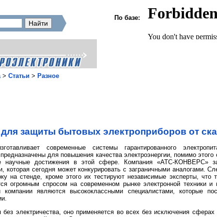
По базе:
а
>
Статьи
>
Разное
 для защиты бытовых электроприборов от ска
тавливает современные системы гарантированного электропита
е предназначены для повышения качества электроэнергии, помимо этого
е научные достижения в этой сфере. Компания «АТС-КОНВЕРС» за
, которая сегодня может конкурировать с заграничными аналогами. Сл
 на стенде, кроме этого их тестируют независимые эксперты, что т
тся огромным спросом на современном рынке электронной техники и
и компании являются высококлассными специалистами, которые по
ии.
 без электричества, оно применяется во всех без исключения сферах