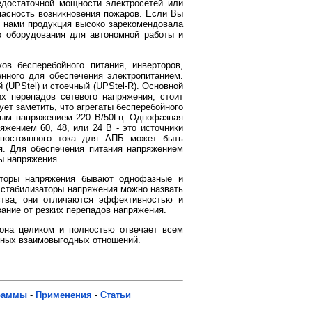
едостаточной мощности электросетей или
пасность возникновения пожаров. Если Вы
 нами продукция высоко зарекомендовала
го оборудования для автономной работы и
в бесперебойного питания, инверторов,
енного для обеспечения электропитанием.
(UPStel) и стоечный (UPStel-R). Основной
х перепадов сетевого напряжения, стоит
ует заметить, что
агрегаты бесперебойного
ным напряжением 220 В/50Гц. Однофазная
яжением 60, 48, или 24 В - это источники
 постоянного тока для АПБ может быть
я. Для обеспечения питания напряжением
ы напряжения.
аторы напряжения бывают однофазные и
 стабилизаторы напряжения можно назвать
тва, они отличаются эффективностью и
ние от резких перепадов напряжения.
она целиком и полностью отвечает всем
ных взаимовыгодных отношений.
раммы
-
Применения
-
Статьи