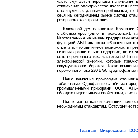
часто случаются перепады напряжения в
отключения электричества является нест
столкнулись с данными проблемами, то 
себя на сегодняшнем рынке систем стаби
резервного электропитания.
Ключевой деятельностью Компании О
стабилизаторов (одно- и трехфазных), т
Изготовленные на нашем предприятии агре
функцией АБП является обеспечение ста
отметить, что они имеют возможность пред
питания сравнительно недорогие, но их
сеть переменного тока частотой 50 Гц на
электрической энергии, которые треб
аккумуляторная баратея. Также компани
переменного тока 220 В/50Гц однофазных 
Наша компания производит стабили
трёхфазные.
Однофазные стабилизаторы, 
промышленными приборами. ООО «АТС-К
обладают идеальными свойствами, с их п
Все клиенты нашей компании полност
необходимым стандартам. Сотрудничеств
Главная
-
Микросхемы
-
DOC