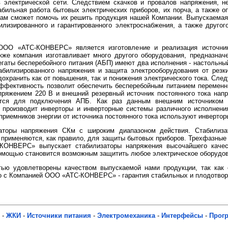
 электрической сети. Следствием скачков и провалов напряжения, н
абильная работа бытовых электрических приборов, их порча, а также о
Вам сможет помочь их решить продукция нашей Компании. Выпускаемая
лизированного и гарантированного электроснабжения, а также друго
ОО «АТС-КОНВЕРС» является изготовление и реализация источнико
акже компания изготавливает много другого оборудования, предназнач
гаты бесперебойного питания (АБП) имеют два исполнения - настольный 
билизированного напряжения и защита электрооборудования от резки
охранить как от повышения, так и понижения электрического тока. След
 эффективность позволит обеспечить бесперебойным питанием перемен
пряжением 220 В и внешний резервный источник постоянного тока напр
уются для подключения АПБ. Как раз данным внешним источником
я производит
инверторы и инверторные системы различного исполнени
приемников энергии от источника постоянного тока используют инвертор
заторы напряжения СКм с широким диапазоном действия. Стабилиз
применяются, как правило, для защиты бытовых приборов. Трехфазные
ОНВЕРС» выпускает стабилизаторы напряжения высочайшего качес
омощью становится возможным защитить любое электрическое оборудова
ью удовлетворены качеством выпускаемой нами продукции, так как 
о с Компанией ООО «АТС-КОНВЕРС» - гарантия стабильных и плодотвор
-
ЖКИ
-
Источники питания
-
Электромеханика
-
Интерфейсы
-
Прог