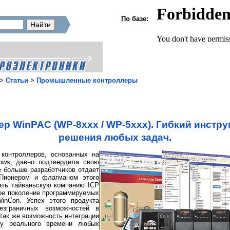
По базе:
>
Статьи
>
Промышленные контроллеры
 WinPAC (WP-8ххх / WP-5ххх). Гибкий инстру
решения любых задач.
 контроллеров, основанных на
ows, давно подтвердила свою
е больше разработчиков отдает
 Пионером и флагманом этого
ать тайваньскую компанию ICP
вое поколение программируемых
inCon. Успех этого продукта
езграничных возможностей в
так же возможность интеграции
му реального времени любых