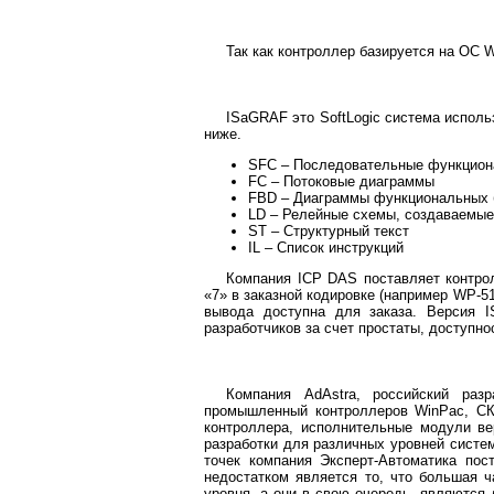
Так как контроллер базируется на ОС
ISaGRAF это SoftLogic система испол
ниже.
SFC – Последовательные функцио
FC – Потоковые диаграммы
FBD – Диаграммы функциональных б
LD – Релейные схемы, создаваемые
ST – Структурный текст
IL – Список инструкций
Компания ICP DAS поставляет контр
«7» в заказной кодировке (например WP-51
вывода доступна для заказа. Версия 
разработчиков за счет простаты, доступно
Компания AdAstra, российский разр
промышленный контроллеров WinPac, СК
контроллера, исполнительные модули ве
разработки для различных уровней систе
точек компания Эксперт-Автоматика по
недостатком является то, что большая 
уровня, а они в свою очередь, являются