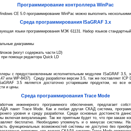
Программирование контроллера WinPac
 Windows CE 5.0 программирование WinPac можно выполнить несколькими
Среда программирования ISaGRAF 3.x
ьзующая языки программирования МЭК 61131. Набор языков стандартный 
нальные диаграммы
локов (могут содержать части LD)
 при помощи редактора Quick LD
оллеры с предустановленным исполнительным модулем ISaGRAF 3.5, 
47 или WP-8437). Среду разработки версии 3.5, так же поставляет ICP D
ISaGRAF 3.5 является достаточно устаревшим продуктом, но все е
сти и цены.
Среда программирования Trace Mode
аботчик инженерного программного обеспечения, предлагает собс
АДА пакет Trace Mode. Как и любая другая СКАД система, програм
рхнего уровня и среду разработки. Среди основных достоинств дан
мы включая визуализацию. Так же приятным будет то, что при заказе к
ставляет бесплатно. Необходимо упомянуть и о минусах системы. На
часть функциональных возможностей системы не доступно без приобр
 достаточно дорогими, что делает СКАДА систему Trace Mode громоздк