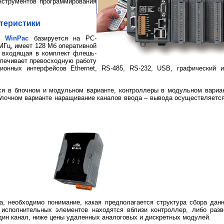
нструментов программирования
теристики
 WinPac
базируется на PC-
Гц, имеет 128 Мб оперативной
, входящая в комплект флешь-
еспечивает превосходную работу
ионных интерфейсов Ethernet, RS-485, RS-232, USB, графический 
ся в блочном и модульном варианте, контроллеры в модульном вариа
блочном варианте наращивание каналов ввода – вывода осуществляет
а, необходимо понимание, какая предполагается структура сбора дан
 исполнительных элементов находятся вблизи контроллер, либо разв
дин канал, ниже цены удаленных аналоговых и дискретных модулей.