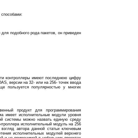
 способами:
для подобного рода пакетов, он приведен
эти контроллеры имеют последнюю цифру
AS, версии на 32- или на 256- точек ввода
ще пользуется популярностью у многих
твенный продукт для программирования
ма имеет исполнительные модули уровня
ной системы можно назвать единую среду
онтроллера исполнительный модуль на 256
 взгляд автора данной статьи ключевым
етения исполнительных модулей верхнего
ой и не применимой в небольших проектах