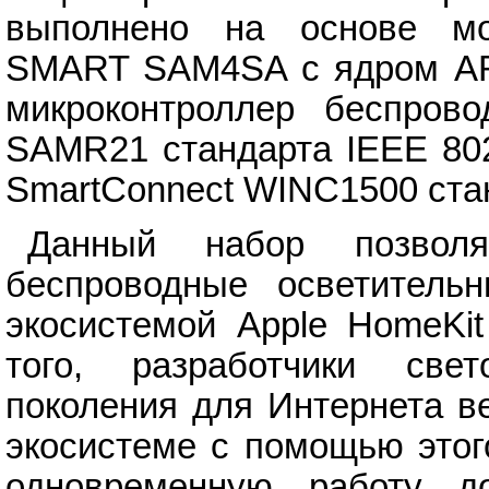
выполнено на основе мо
SMART SAM4SA с ядром AR
микроконтроллер беспров
SAMR21 стандарта IEEE 802
SmartConnect WINC1500 стан
Данный набор позволя
беспроводные осветитель
экосистемой Apple HomeKit
того, разработчики све
поколения для Интернета в
экосистеме с помощью этог
одновременную работу д