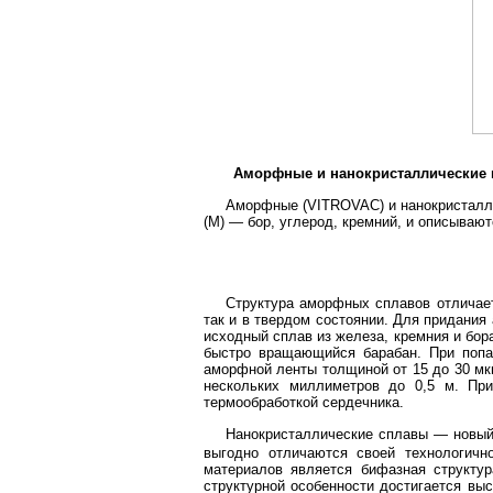
Аморфные и нанокристаллические 
Аморфные (VITROVAC) и нанокристалли
(М) — бор, углерод, кремний, и описыва
Структура аморфных сплавов отличает
так и в твердом состоянии. Для придани
исходный сплав из железа, кремния и бо
быстро вращающийся барабан. При попа
аморфной ленты толщиной от 15 до 30 мкм
нескольких миллиметров до 0,5 м. При
термообработкой сердечника.
Нанокристаллические сплавы — новый
выгодно отличаются своей технологичн
материалов является бифазная структу
структурной особенности достигается вы