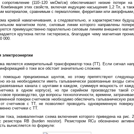
 сопротивление (110–120 мкОм/см) обеспечивают низкие потери на
. Комбинация этих свойств, включая индукцию насыщения 1,2 Тл, а так
м материалом, сравнимым с пермаллоями, ферритами или аморфными,
рма кривой намагничивания, а следовательно, и характеристики буду
сильном магнитном поле, силовые линии которого направлены попере
руются преимущественно параллельно силовым линиям внешнего магнитн
 задается крутизна петли гистерезиса, благодаря чему магнитная пр
0 000.
и электроэнергии
ка является измерительный трансформатор тока (ТТ). Если сигнал на
информацией о токе все обстоит значительно сложнее.
с помощью прецизионных шунтов, но этому препятствуют следующие
о из-за необходимости иметь гальванически развязанные входы сигн
 развязанных канала с шунтами в каждом, суммируя мощность от кажд
четчика в одном корпусе), но при серийном производстве такой с
совое производство, где вопросы технологичности, времени, затрачивае
еменной поверки счетчиков необходимо обеспечить гальваническую разв
 от счетчиков с ТТ, не позволяют проводить одновременную поверку
менно счетчики с ТТ.
ом тока, эквивалентная схема включения которого приведена на рис.
 резистора RB (burden resistor). Резистором RCu обозначено актив
сть вычисляется по формуле: