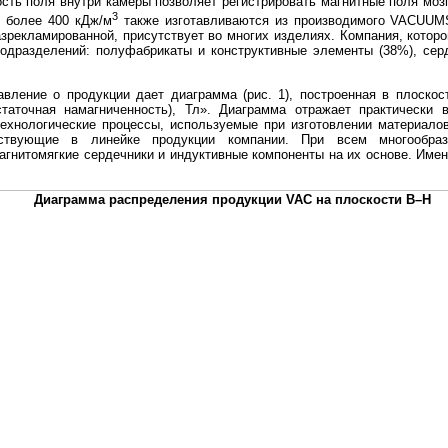
сть поля внутри камеры позволяет регистрировать магнитные поля мозг
3
й более 400 кДж/м
также изготавливаются из производимого VACU
екламированной, присутствует во многих изделиях. Компания, которо
подразделений: полуфабрикаты и конструктивные элементы (38%), сер
вление о продукции дает диаграмма (рис. 1), построенная в плоско
таточная намагниченность), Тл». Диаграмма отражает практически в
технологические процессы, используемые при изготовлении материало
тствующие в линейке продукции компании. При всем многообра
агнитомягкие сердечники и индуктивные компоненты на их основе. Име