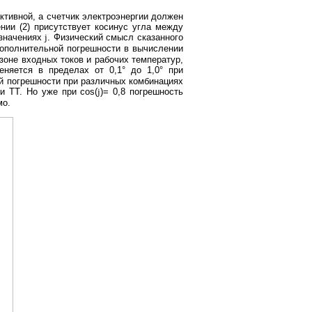
ктивной, а счетчик электроэнергии должен
нии (2) присутствует косинус угла между
значениях
j
. Физический смысл сказанного
дополнительной погрешности в вычислении
зоне входных токов и рабочих температур,
няется в пределах от 0,1° до 1,0° при
ой погрешности при различных комбинациях
и ТТ. Но уже при cos(
j
)= 0,8 погрешность
мо.