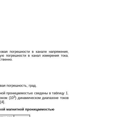
ловая погрешности в канале напряжения,
вую погрешности в канал измерения тока.
ственно.
ая погрешность, град.
ной проницаемостью сведены в таблицу 1.
3
оком (10
) динамическом диапазоне токов
4].
окой магнитной проницаемостью