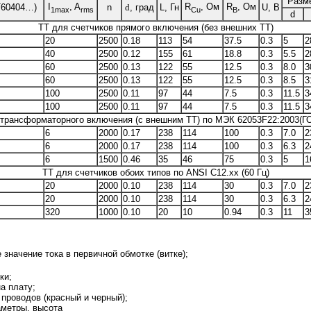
Разм
I
, A
R
, Ом
R
, Ом
T60404…)
n
d
, град
L, Гн
U, В
1max
rms
Cu
B
d
ТТ для счетчиков прямого включения (без внешних ТТ)
20
2500
0.18
113
54
37.5
0.3
5
2
40
2500
0.12
155
61
18.8
0.3
5.5
2
60
2500
0.13
122
55
12.5
0.3
8.0
3
60
2500
0.13
122
55
12.5
0.3
8.5
3
100
2500
0.11
97
44
7.5
0.3
11.5
3
100
2500
0.11
97
44
7.5
0.3
11.5
3
 трансформаторного включения (с внешним ТТ) по МЭК 62053F22:2003(Г
6
2000
0.17
238
114
100
0.3
7.0
2
6
2000
0.17
238
114
100
0.3
6.3
2
6
1500
0.46
35
46
75
0.3
5
1
ТТ для счетчиков обоих типов по ANSI C12.xx (60 Гц)
20
2000
0.10
238
114
30
0.3
7.0
2
20
2000
0.10
238
114
30
0.3
6.3
2
320
1000
0.10
20
10
0.94
0.3
11
3
начение тока в первичной обмотке (витке);
ки;
а плату;
проводов (красный и черный);
аметры, высота