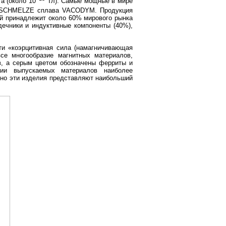
а (около 10
Тл). Самые мощные в мире
UMSCHMELZE сплава VACODYM. Продукция
й принадлежит около 60% мирового рынка
дечники и индуктивные компоненты (40%),
сти «коэрцитивная сила (намагничивающая
се многообразие магнитных материалов,
в, а серым цветом обозначены ферриты и
зии выпускаемых материалов наиболее
нно эти изделия представляют наибольший