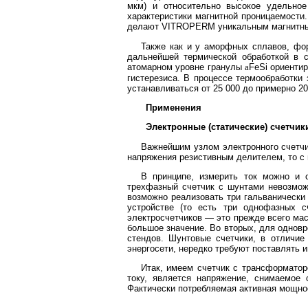
мкм) и относительно высокое удельное
характеристики магнитной проницаемости
делают VITROPERM уникальным магнитны
Также как и у аморфных сплавов, фо
дальнейшей термической обработкой в 
атомарном уровне гранулы
a
FeSi ориенти
гистерезиса. В процессе термообработки
устанавливаться от 25 000 до примерно 20
Применения
Электронные (статические) счетчик
Важнейшим узлом электронного счетчи
напряжения резистивным делителем, то с 
В принципе, измерить ток можно и 
трехфазный счетчик с шунтами невозможн
возможно реализовать три гальванически
устройстве (то есть три однофазных с
электросчетчиков — это прежде всего мас
большое значение. Во вторых, для одновр
стендов. Шунтовые счетчики, в отличие
энергосети, нередко требуют поставлять и
Итак, имеем счетчик с трансформатор
току, является напряжение, снимаемое с
Фактически потребляемая активная мощно