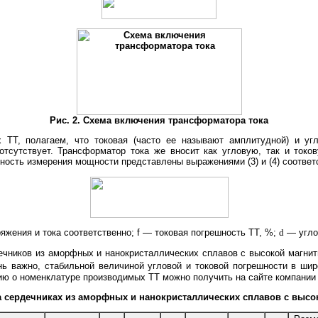
Рис. 2. Схема включения трансформатора тока
 ТТ, полагаем, что токовая (часто ее называют амплитудной) и уг
отсутствует. Трансформатор тока же вносит как угловую, так и токо
ость измерения мощности представлены выражениями (3) и (4) соответ
яжения и тока соответственно; f — токовая погрешность ТТ, %;
d
— углов
ечников из аморфных и нанокристаллических сплавов с высокой магнит
нь важно, стабильной величиной угловой и токовой погрешности в шир
ю о номенклатуре производимых ТТ можно получить на сайте компании [
а сердечниках из аморфных и нанокристаллических сплавов с выс