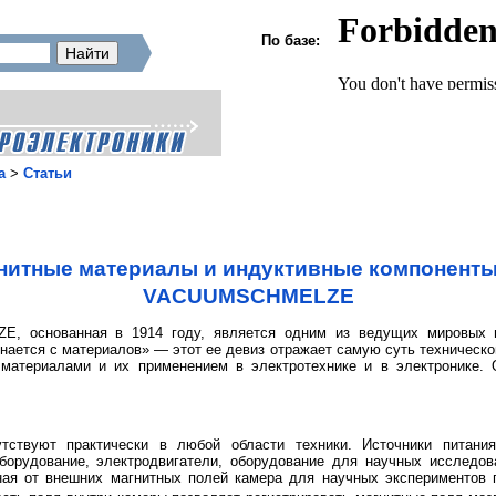
По базе:
а
>
Статьи
нитные материалы и индуктивные компонент
VACUUMSCHMELZE
, основанная в 1914 году, является одним из ведущих мировых п
нается с материалов» — этот ее девиз отражает самую суть техническог
 материалами и их применением в электротехнике и в электронике.
тствуют практически в любой области техники. Источники питани
 оборудование, электродвигатели, оборудование для научных иссле
ая от внешних магнитных полей камера для научных экспериментов 