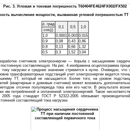
Рис. 3. Угловая и токовая погрешность T60404FE4624FX002/FX502
шность вычисления мощности, вызванная угловой погрешностью ТТ
d
, град
0,1
0,5
1,0
cos(
j
)
1,0
0,0001
0,003
0,015
0,9
0,08
0,43
0,86
0,8
0,13
0,66
1,32
0,5
0,3
1,52
3,04
азработке счетчиков электроэнергии — борьба с насыщением сердеч
т постоянную составляющую. На рис. 4 изображена осциллограмма проц
 току нагрузки и среднее значение стремится к нулю. Очевидно, что 
овне трансформаторных подстанций учет электроэнергии ведется точн
ешнему ТТ, который не насыщается. Более того, на уровне подстанц
телей (квартирные и домовые счетчики) может возникать дополнительн
етодом отсечки полупериода тока или его части. В результате возн
ки им потребленной и оплаченной электроэнергией. Такое несоответств
2005 года стандарт ГОСТ Р 52322-2005 обязывает производителей 
стоянной составляющей тока нагрузки.