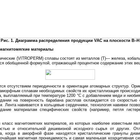
Рис. 1. Диаграмма распределения продукции VAC на плоскости B–H
магнитомягкие материалы
ческие (VITROPERM) сплавы состоят из металлов (Т)— железа, кобаль
ются обобщенной формулой, отражающей процентное содержание этих ве
ся отсутствием периодичности в ориентации атомарных структур. Орие
я аморфным сплавам необходимых свойств их кристаллизация происходи
ра, выплавляемый при температуре 1200 °С с добавлением меди и ниоби
дании на поверхность барабана расплав охлаждается со скоростью о
. Лента навивается в кольцевые сердечники, технология навивки позв
дание материалам специфических свойств (например, петля гистер
 класс магнитомягких материалов, из которых наиболее известным я
остью и относительной дешевизной исходного сырья от других. Отл
ра, когда в аморфной фазе находятся кристаллические гранулы диам
сочайшая магнитная проницаемость и самая маленькая коэрцитивная сил