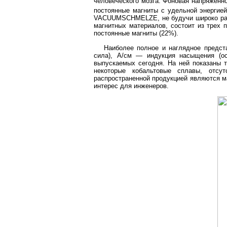
человеческого мозга. Фоновая напряженно
постоянные магниты с удельной энергие
VACUUMSCHMELZE, не будучи широко разр
магнитных материалов, состоит из трех 
постоянные магниты (22%).
Наиболее полное и наглядное предста
сила), A/см — индукция насыщения (ос
выпускаемых сегодня. На ней показаны 
некоторые кобальтовые сплавы, отсу
распространенной продукцией являются м
интерес для инженеров.