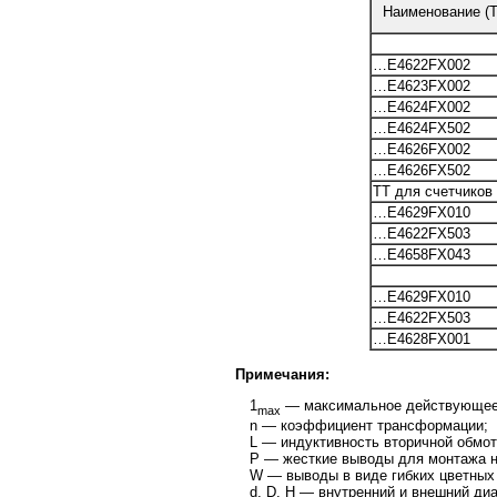
Наименование (
…E4622FX002
…E4623FX002
…E4624FX002
…E4624FX502
…E4626FX002
…E4626FX502
ТТ для счетчиков
…E4629FX010
…E4622FX503
…E4658FX043
…E4629FX010
…E4622FX503
…E4628FX001
Примечания:
1
— максимальное действующее з
max
n — коэффициент трансформации;
L — индуктивность вторичной обмот
P — жесткие выводы для монтажа н
W — выводы в виде гибких цветных 
d, D, H — внутренний и внешний ди