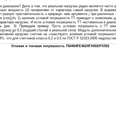
м диапазоне? Дело в том, что реальная нагрузка редко является чисто а
ную мощность (2) независимо от характера самой нагрузки. В выраже
ет разную чувствительность к прираще- нию аргумента
j
при различных 
и (cos(
j
)
№
1) наличие угловой погрешности ТТ приводит к появлению 
характера нагрузки. И если угловая погрешность ТТ нестабильна в диапа
ть (рис. 3). Приведем пример. Пусть угловая погрешность
d
ТТ изме
грузка) до 0,5 (худший случай в реальной сети). Модуль дополнительн
активной нагрузке счетчик не «чувствует» влияние угловой погрешност
%, что для счетчиков класса 0,2 и 0,5 по ГОСТ Р 52323-2005 недопусти