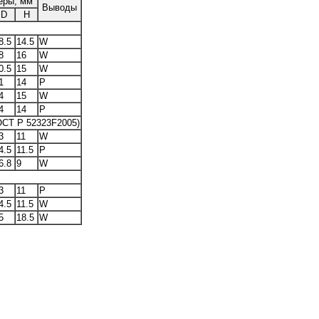
еры, мм
Выводы
D
H
8.5
14.5
W
8
16
W
0.5
15
W
1
14
P
4
15
W
4
14
P
ОСТ Р 52323F2005)
3
11
W
4.5
11.5
P
6.8
9
W
3
11
P
4.5
11.5
W
5
18.5
W