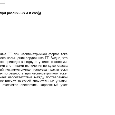
 при различных
d
и cos(
j
)
ника ТТ при несимметричной форме тока
есса насыщения сердечника ТТ. Видно, что
это приведет к недоучету электроэнергии.
ыми счетчиками включения не хуже класса
ий несимметричная нагрузка практически
ая погрешность при несимметричном токе,
икает несоответствие между поставленной
ие влечет за собой значительные убытки.
счетчиков обеспечить корректный учет