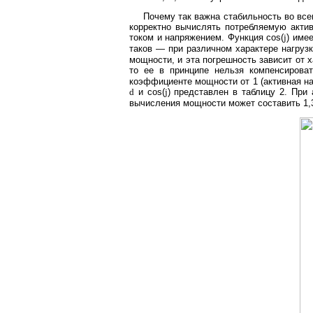
Почему так важна стабильность во все
корректно вычислять потребляемую актив
током и напряжением. Функция cos(
j
) име
таков — при различном характере нагрузк
мощности, и эта погрешность зависит от 
то ее в принципе нельзя компенсирова
коэффициенте мощности от 1 (активная на
d
и cos(
j
) представлен в таблицу 2. При 
вычисления мощности может составить 1,3