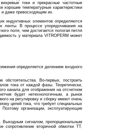
 вихревые токи и прекрасные частотные
же хорошие температурные характеристики
 и даже превосходящим их.
щих индуктивных элементов определяются
к ленты. В процессе упорядочивания на
ого поля, чем достигается пологая петля
оницаемость у материала VITROPERM может
пряжения определяется делением входного
 обстоятельства. Во-первых, построить
алов тока от каждой фазы. Теоретически,
ого канала для отображения на отсчетном
четчик будет нетехнологичным, а рынок
мого на регулировку и сборку имеют очень
язку цепей тока, что требует специальных
. Поэтому организации, эксплуатирующие
 2. Выходным сигналом, пропорциональным
ное сопротивление вторичной обмотки ТТ.