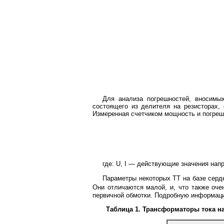
Для анализа погрешностей, вносимых
состоящего из делителя на резисторах, 
Измеренная счетчиком мощность и погрешн
где: U, I — действующие значения напр
Параметры некоторых ТТ на базе серд
Они отличаются малой, и, что также оче
первичной обмотки. Подробную информаци
Таблица 1. Трансформаторы тока н