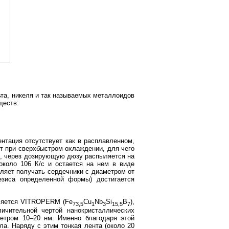
та, никеля и так называемых металлоидов
ществ:
нтация отсутствует как в расплавленном,
т при сверхбыстром охлаждении, для чего
я, через дозирующую дюзу распыляется на
коло 106 К/с и остается на нем в виде
оляет получать сердечники с диаметром от
езиса определенной формы) достигается
вляется VITROPERM (Fe
Cu
Nb
Si
B
),
73,5
1
3
15,5
7
ичительной чертой нанокристаллических
етром 10–20 нм. Именно благодаря этой
а. Наряду с этим тонкая лента (около 20