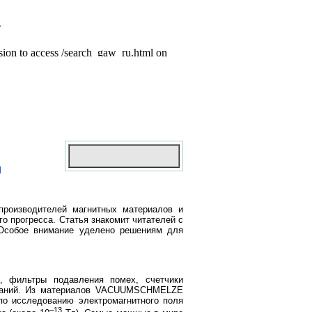
ы
роизводителей магнитных материалов и
о прогресса. Статья знакомит читателей с
 Особое внимание уделено решениям для
я, фильтры подавления помех, счетчики
дований. Из материалов VACUUMSCHMELZE
по исследованию электромагнитного поля
–13