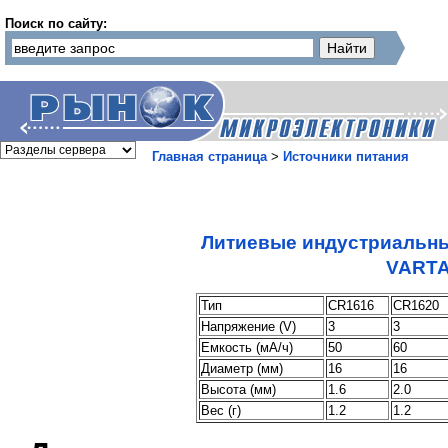
Поиск по сайту:
Главная страница
>
Источники питания
Литиевые индустриальн
VARTA
Тип
CR1616
CR1620
Напряжение (V)
3
3
Емкость (мА/ч)
50
60
Диаметр (мм)
16
16
Высота (мм)
1.6
2.0
Вес (г)
1.2
1.2