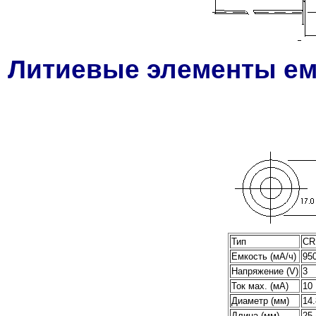
Литиевые элементы ем
Тип
CR
Емкость (мА/ч)
95
Напряжение (V)
3
Ток мах. (мА)
10
Диаметр (мм)
14.
Длина (мм)
25.