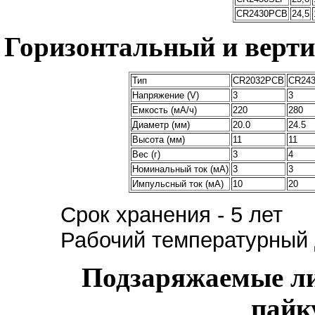
CR2430PCB
24,5
Горизонтальный и верт
Тип
CR2032PCB
CR24
Напряжение (V)
3
3
Емкость (мА/ч)
220
280
Диаметр (мм)
20.0
24.5
Высота (мм)
11
11
Вес (г)
3
4
Номинальный ток (мА)
3
3
Импульсный ток (мА)
10
20
Срок хранения - 5 лет
Рабочий температурный
Подзаряжаемые ли
пайк