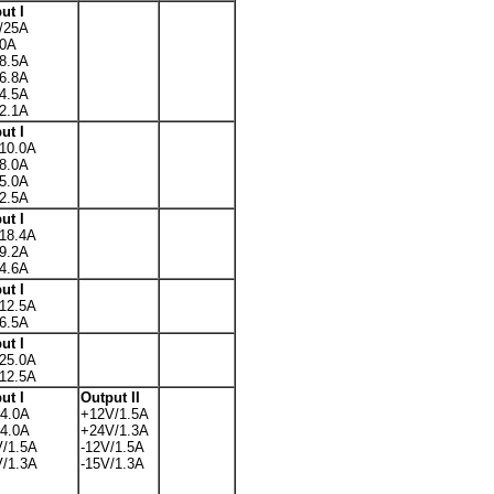
ut I
/25A
20A
8.5A
6.8A
4.5A
2.1A
ut I
10.0A
8.0A
5.0A
2.5A
ut I
18.4A
9.2A
4.6A
ut I
12.5A
6.5A
ut I
25.0A
12.5A
ut I
Output II
4.0A
+12V/1.5A
4.0A
+24V/1.3A
/1.5A
-12V/1.5A
/1.3A
-15V/1.3A