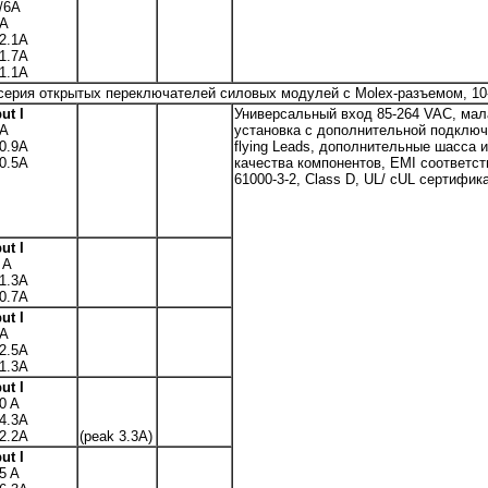
/6A
5A
2.1A
1.7A
1.1A
 серия открытых переключателей силовых модулей с Molex-разъемом, 10
ut I
Универсальный вход 85-264 VAC, мал
2A
установка с дополнительной подключ
0.9A
flying Leads, дополнительные шасса 
0.5A
качества компонентов, EMI соответст
61000-3-2, Class D, UL/ cUL сертифик
ut I
 A
1.3A
0.7A
ut I
6A
2.5A
1.3A
ut I
0 A
4.3A
2.2A
(peak 3.3A)
ut I
5 A