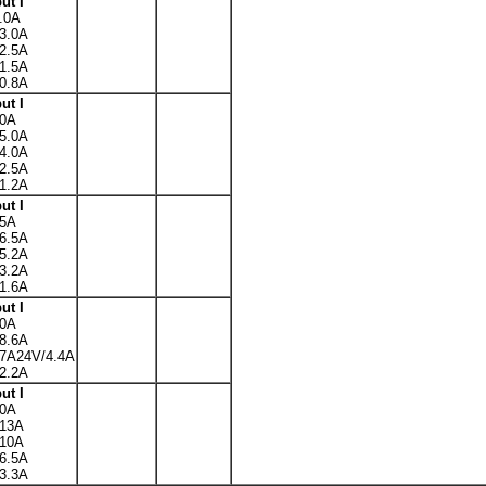
ut I
.0A
3.0A
2.5A
1.5A
0.8A
ut I
10A
5.0A
4.0A
2.5A
1.2A
ut I
15A
6.5A
5.2A
3.2A
1.6A
ut I
20A
8.6A
7A24V/4.4A
2.2A
ut I
30A
/13A
/10A
6.5A
3.3A