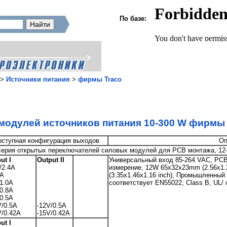
По базе:
>
Источники питания
>
фирмы Traco
модулей источников питания 10-300 W фирм
оступная конфигурация выходов
Оп
серия открытых переключателей силовых модулей для PCB монтажа, 12-
ut I
Output II
Универсальный вход 85-264 VAC, PCB 
/2.4A
измерение, 12W 65x32x23mm (2.56x1.
2A
(3.35x1.46x1.16 inch), Промышленный
1.0A
соответствует EN55022, Class B, UL/
0.8A
0.5A
/0.5A
-12V/0.5A
/0.42A
-15V/0.42A
ut I