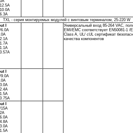
30A
12.5A
10.0A
6.3A
TXL - серия монтируемых модулей с винтовым терминалом, 25-220 W
ut I
Универсальный вход 85-264 VAC, пол
/6.0A
EMI/EMC соответствует EN50081-1 /EN
.0A
Class A, UL/ cUL сертификат безопа
2.1A
качества компонентов
1.7A
1.1A
0.57A
ut I
/9.0A
.0A
3.0A
2.4A
1.5A
0.75A
ut I
/15A
12A
6.0A
4.8A
3.0A
1.5A