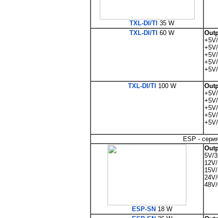
TXL-DI/TI
35 W
TXL-DI/TI
60 W
Outp
+5V/
+5V/
+5V/
+5V/
+5V/
TXL-DI/TI
100 W
Outp
+5V
+5V
+5V
+5V
+5V
ESP - сери
Outp
5V/3
12V/
15V/
24V/
48V/
ESP-SN
18 W