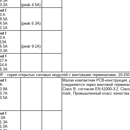
6.3A
3.2A
(peak 4.5A)
ut I
0 A
8.5A
4.5A
(peak 6.3A)
2.1A
ut I
0 A
/13A
6.5A
(peak 9.1A)
3.3A
ut I
27 A
14 A
6.3A
F - серия открытых силовых модулей с винтовыми терминалами, 10-15
ut I
Малая компактная PCB-конструкция, 
2A
соединяется через винтовой термина
0.9A
Class B, согласие EN 61000-3-2, Clas
0.7A
mark, Промышленный класс качества
0.5A
ut I
.0A
1.3A
1.0A