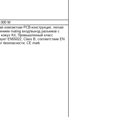
-300 W
ая компактная PCB-конструкция, легкая
ением mating вход/выход разъемов с
и кожух Kit, Промышленный класс
вует EN55022, Class B, соответствие EN
ат безопасности, CE mark