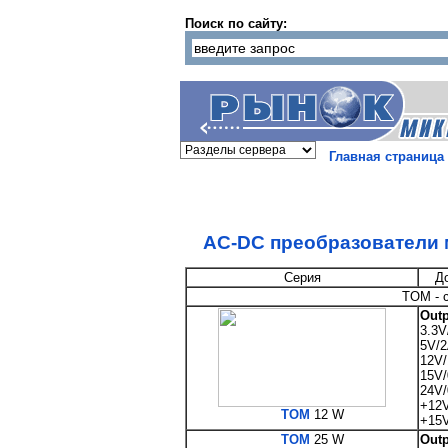
Поиск по сайту:
Главная страница
AC-DC преобразователи 
Серия
Д
TOM - 
Outp
3.3V
5V/
12V/
15V/
24V/
+12V
TOM
12 W
+15V
TOM
25 W
Outp