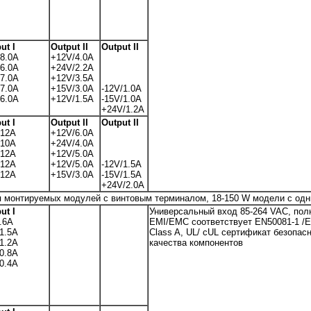
ut I
Output II
Output II
8.0A
+12V/4.0A
6.0A
+24V/2.2A
7.0A
+12V/3.5A
7.0A
+15V/3.0A
-12V/1.0A
6.0A
+12V/1.5A
-15V/1.0A
+24V/1.2A
ut I
Output II
Output II
/12A
+12V/6.0A
/10A
+24V/4.0A
/12A
+12V/5.0A
/12A
+12V/5.0A
-12V/1.5A
/12A
+15V/3.0A
-15V/1.5A
+24V/2.0A
я монтируемых модулей с винтовым терминалом, 18-150 W модели с од
ut I
Универсальный вход 85-264 VAC, пол
.6A
EMI/EMC соответствует EN50081-1 /EN
1.5A
Class A, UL/ cUL сертификат безопа
1.2A
качества компонентов
0.8A
0.4A