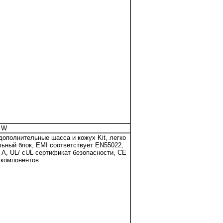
0 W
дополнительные шасса и кожух Kit, легко
льный блок, EMI соответствует EN55022,
s A, UL/ cUL сертификат безопасности, CE
 компонентов