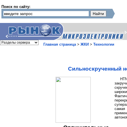
Поиск по сайту:
Главная страница
>
ЖКИ
>
Технологии
Сильноскрученный н
HTN
закру
скруче
широк
Фактич
пере
суперз
самая
приме
автоно