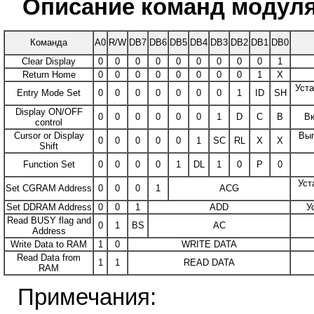
Описание команд модул
Команда
A0
R/W
DB7
DB6
DB5
DB4
DB3
DB2
DB1
DB0
Clear Display
0
0
0
0
0
0
0
0
0
1
Return Home
0
0
0
0
0
0
0
0
1
X
Уста
Entry Mode Set
0
0
0
0
0
0
0
1
ID
SH
Display ON/OFF
0
0
0
0
0
0
1
D
C
B
Вк
control
Cursor or Display
Вып
0
0
0
0
0
1
SС
RL
X
X
Shift
Function Set
0
0
0
0
1
DL
1
0
P
0
Уст
Set CGRAM Address
0
0
0
1
ACG
Set DDRAM Address
0
0
1
ADD
У
Read BUSY flag and
0
1
BS
AC
Address
Write Data to RAM
1
0
WRITE DATA
Read Data from
1
1
READ DATA
RAM
Примечания: