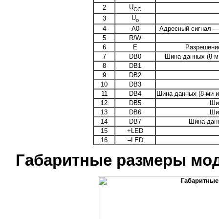
U
2
CC
U
3
o
4
A0
Адресный сигнал —
5
R/W
6
E
Разрешение
7
DB0
Шина данных (8-м
8
DB1
9
DB2
10
DB3
11
DB4
Шина данных (8-ми и
12
DB5
Ши
13
DB6
Ши
14
DB7
Шина данн
15
+LED
16
–LED
Габаритные размеры мо