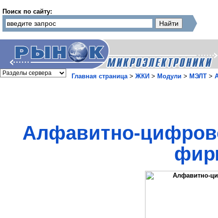
Поиск по сайту:
Главная страница
>
ЖКИ
>
Модули
>
МЭЛТ
>
Алфавитно-цифров
фир