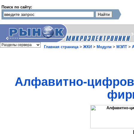
Поиск по сайту:
Главная страница
>
ЖКИ
>
Модули
>
МЭЛТ
>
Алфавитно-цифров
фир