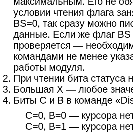
максимальным. Его не об
условии чтения флага зан
BS=0, так сразу можно п
данные. Если же флаг BS
проверяется — необходи
командами не менее указ
работы модуля.
При чтении бита статуса н
Большая Х — любое значен
Биты C и B в команде «Dis
C=0, B=0 — курсора нет,
C=0, B=1 — курсора нет