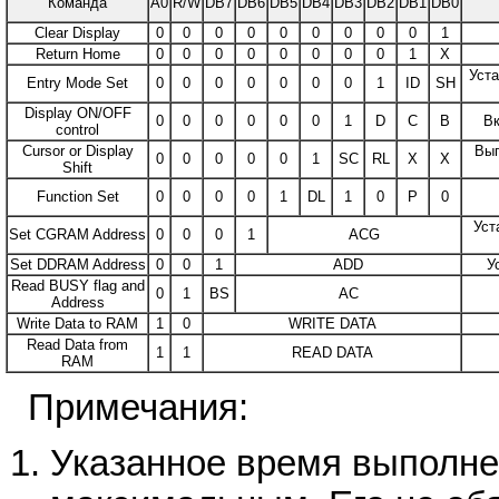
Команда
A0
R/W
DB7
DB6
DB5
DB4
DB3
DB2
DB1
DB0
Clear Display
0
0
0
0
0
0
0
0
0
1
Return Home
0
0
0
0
0
0
0
0
1
X
Уста
Entry Mode Set
0
0
0
0
0
0
0
1
ID
SH
Display ON/OFF
0
0
0
0
0
0
1
D
C
B
Вк
control
Cursor or Display
Вып
0
0
0
0
0
1
SС
RL
X
X
Shift
Function Set
0
0
0
0
1
DL
1
0
P
0
Уст
Set CGRAM Address
0
0
0
1
ACG
Set DDRAM Address
0
0
1
ADD
У
Read BUSY flag and
0
1
BS
AC
Address
Write Data to RAM
1
0
WRITE DATA
Read Data from
1
1
READ DATA
RAM
Примечания:
Указанное время выполне