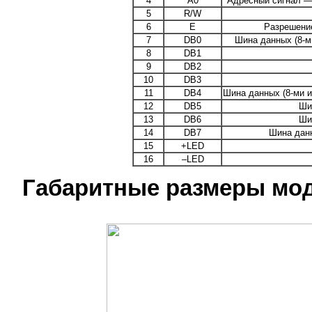
4
A0
Адресный сигнал —
5
R/W
6
E
Разрешение
7
DB0
Шина данных (8-м
8
DB1
9
DB2
10
DB3
11
DB4
Шина данных (8-ми и
12
DB5
Ши
13
DB6
Ши
14
DB7
Шина данн
15
+LED
16
–LED
Габаритные размеры мо