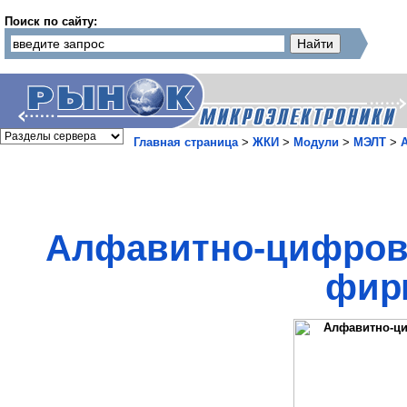
Поиск по сайту:
Главная страница
>
ЖКИ
>
Модули
>
МЭЛТ
>
Алфавитно-цифров
фир