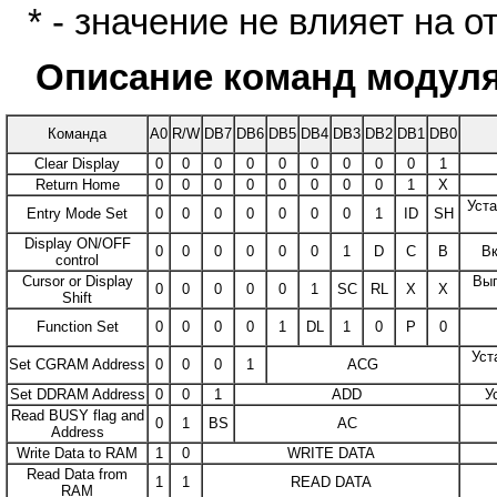
* - значение не влияет на 
Описание команд модул
Команда
A0
R/W
DB7
DB6
DB5
DB4
DB3
DB2
DB1
DB0
Clear Display
0
0
0
0
0
0
0
0
0
1
Return Home
0
0
0
0
0
0
0
0
1
X
Уста
Entry Mode Set
0
0
0
0
0
0
0
1
ID
SH
Display ON/OFF
0
0
0
0
0
0
1
D
C
B
Вк
control
Cursor or Display
Вып
0
0
0
0
0
1
SС
RL
X
X
Shift
Function Set
0
0
0
0
1
DL
1
0
P
0
Уст
Set CGRAM Address
0
0
0
1
ACG
Set DDRAM Address
0
0
1
ADD
У
Read BUSY flag and
0
1
BS
AC
Address
Write Data to RAM
1
0
WRITE DATA
Read Data from
1
1
READ DATA
RAM