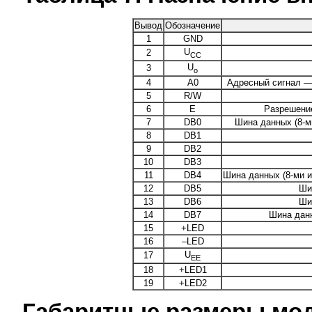
Вывод
Обозначение
1
GND
U
2
CC
U
3
o
4
A0
Адресный сигнал —
5
R/W
6
E
Разрешение
7
DB0
Шина данных (8-м
8
DB1
9
DB2
10
DB3
11
DB4
Шина данных (8-ми и
12
DB5
Ши
13
DB6
Ши
14
DB7
Шина данн
15
+LED
16
–LED
U
17
EE
18
+LED1
19
+LED2
Габаритные размеры мо