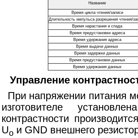
Название
Время цикла чтения/записи
Длительность импульса разрешения чтения/за
Время нарастания и спада
Время предустановки адреса
Время удержания адреса
Время выдачи данных
Время задержки данных
Время предустановки данных
Время удержания данных
Управление контрастнос
При напряжении питания мо
изготовителе установл
контрастности производит
U
и GND внешнего резистор
o