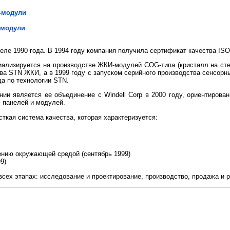
-модули
-модули
еле 1990 года. В 1994 году компания получила сертификат качества IS
ализируется на производстве ЖКИ-модулей COG-типа (кристалл на сте
тва STN ЖКИ, а в 1999 году с запуском серийного производства сенсорн
да по технологии STN.
нии является ее объединение с Windell Corp в 2000 году, ориентирован
- панелей и модулей.
ткая система качества, которая характеризуется:
ению окружающей средой (сентябрь 1999)
9)
сех этапах: исследование и проектирование, производство, продажа и 