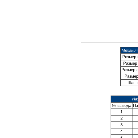
Механич
Размер
Размер 
Размер 
Размер
Шаг т
На
№ вывода
На
1
2
3
4
5