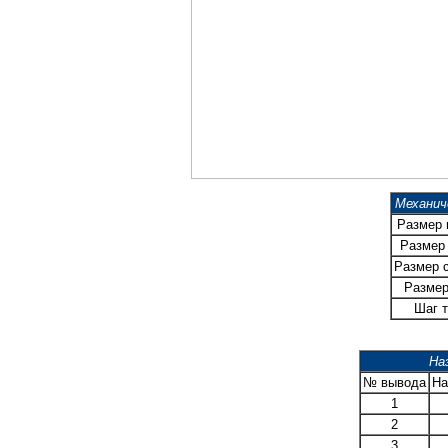
Механич
Размер
Размер 
Размер 
Размер
Шаг т
На
№ вывода
На
1
2
3