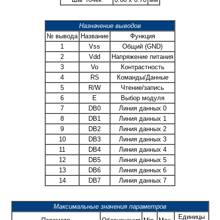
Назначение выводов
№ вывода
Название
Функция
1
Vss
Общий (GND)
2
Vdd
Напряжение питания
3
Vo
Контрастность
4
RS
Команды/Данные
5
R/W
Чтение/запись
6
E
Выбор модуля
7
DB0
Линия данных 0
8
DB1
Линия данных 1
9
DB2
Линия данных 2
10
DB3
Линия данных 3
11
DB4
Линия данных 4
12
DB5
Линия данных 5
13
DB6
Линия данных 6
14
DB7
Линия данных 7
Максимальные значения параметров
Единицы