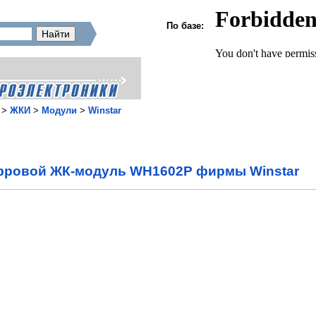
По базе:
>
ЖКИ
>
Модули
>
Winstar
ровой ЖК-модуль WH1602P фирмы Winstar