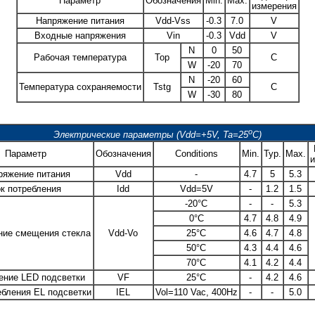
Параметр
Обозначения
Min.
Max.
измерения
Напряжение питания
Vdd-Vss
-0.3
7.0
V
Входные напряжения
Vin
-0.3
Vdd
V
N
0
50
Рабочая температура
Top
C
W
-20
70
N
-20
60
Температура сохраняемости
Tstg
C
W
-30
80
o
Электрические параметры (Vdd=+5V, Ta=25
C)
Параметр
Обозначения
Conditions
Min.
Typ.
Max.
и
ряжение питания
Vdd
-
4.7
5
5.3
к потребления
Idd
Vdd=5V
-
1.2
1.5
-20°C
-
-
5.3
0°C
4.7
4.8
4.9
ние смещения стекла
Vdd-Vo
25°C
4.6
4.7
4.8
50°C
4.3
4.4
4.6
70°C
4.1
4.2
4.4
ение LED подсветки
VF
25°C
-
4.2
4.6
ебления EL подсветки
IEL
Vol=110 Vac, 400Hz
-
-
5.0