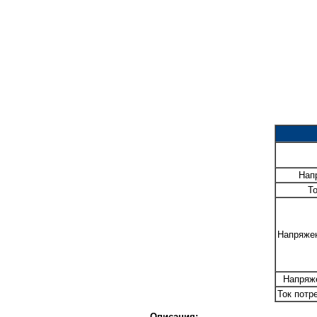
Нап
То
Напряже
Напряж
Ток потр
Описания: