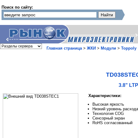
Поиск по сайту:
Главная страница
>
ЖКИ
>
Модули
>
Toppoly
TD038STE
3.8" LT
Характеристики:
Высокая яркость
Низкий уровень расхода
Технология COG
Сенсорный экран
RoHS согласованный