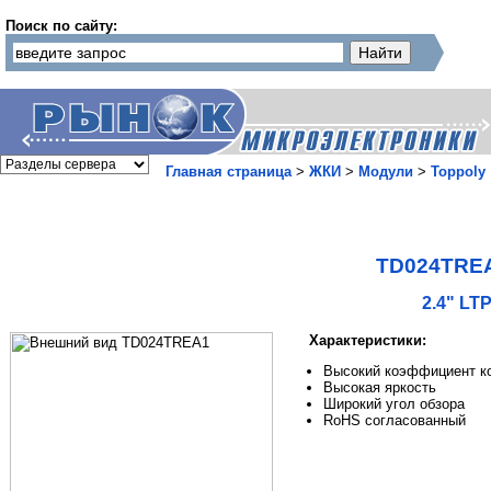
Поиск по сайту:
Главная страница
>
ЖКИ
>
Модули
>
Toppoly
TD024TRE
2.4" LT
Характеристики:
Высокий коэффициент к
Высокая яркость
Широкий угол обзора
RoHS согласованный