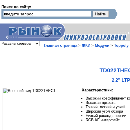
Поиск по сайту:
Главная страница
>
ЖКИ
>
Модули
>
Toppoly
TD022THE
2.2" LT
Характеристики:
Высокий коэффициент к
Высокая яркость
Тонкий, легкий и узкий
Широкий угол обзора
Низкий расход энергии
RGB I/F интерфейс