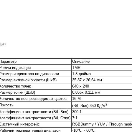
диа
Параметр
Описание
Режим индикации
TMR
Размер индикатора по диагонали
1.8 дюйма
Размер активной области (ШxВ)
35.87 x 26.64 мм
Количество точек
640 x 240
Размер точки (ШxВ)
0.056x 0.111 мм
Количество воспроизводимых цветов
16 M
2
Яркость
(B/L Вкл) 350 Кд/м
Коэффициент контрастности (B/L Вкл)
300:1
Коэффициент контрастности (B/L Откл)
7:1
Системный интерфейс
RGBDummy / YUV / Through mod
Рабочий температурный диапазон
-10°С ~ 60°С