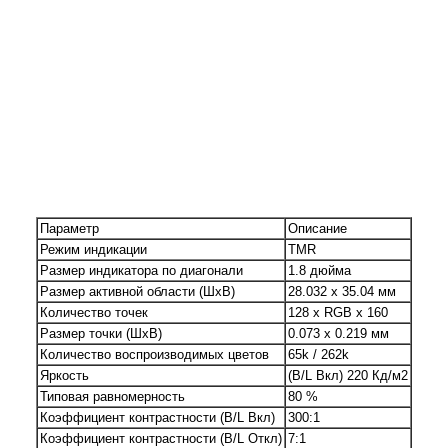
Параметр
Описание
Режим индикации
TMR
Размер индикатора по диагонали
1.8 дюйма
Размер активной области (ШxВ)
28.032 x 35.04 мм
Количество точек
128 x RGB x 160
Размер точки (ШxВ)
0.073 x 0.219 мм
Количество воспроизводимых цветов
65k / 262k
Яркость
(B/L Вкл) 220 Кд/м2
Типовая равномерность
80 %
Коэффициент контрастности (B/L Вкл)
300:1
Коэффициент контрастности (B/L Откл)
7:1