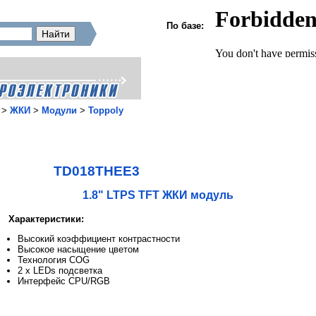
По базе:
>
ЖКИ
>
Модули
>
Toppoly
TD018THEE3
1.8" LTPS TFT ЖКИ модуль
Характеристики:
Высокий коэффициент контрастности
Высокое насыщение цветом
Технология COG
2 x LEDs подсветка
Интерфейс CPU/RGB