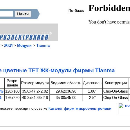
По базе:
>
ЖКИ
>
Модули
>
Tianma
е цветные TFT ЖК-модули фирмы Tianma
Разре-
Размер модуля
Видимая область
Диагональ
Конструкция
шение
WG
128x160
35.0x47.2x2.82
29.62x36.98
1.86"
Chip-On-Glass
G
176x220
40.3x54.36x2.6
35.00x45.00
2.5"
Chip-On-Glass
ожете перейдя по ссылке
Каталог фирм микроэлектроники