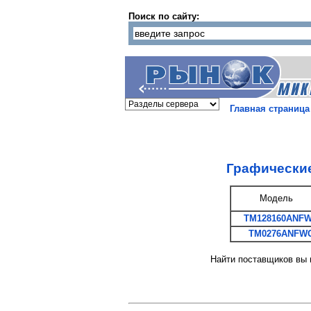
Поиск по сайту:
Главная страница
Графически
Модель
TM128160ANF
TM0276ANFW
Найти поставщиков вы м