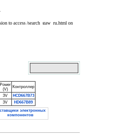
Power
Контроллер
(V)
3V
HCD667B73
3V
HD667B89