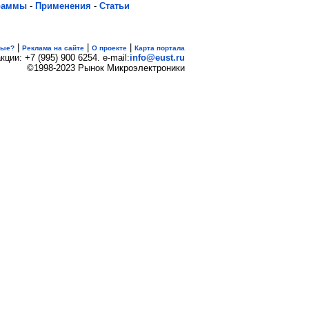
раммы
-
Применения
-
Статьи
|
|
|
вые?
Реклама на сайте
О проекте
Карта портала
кции: +7 (995) 900 6254. e-mail:
info@eust.ru
©1998-2023 Рынок Микроэлектроники