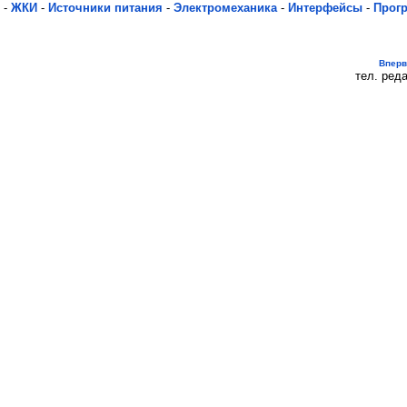
-
ЖКИ
-
Источники питания
-
Электромеханика
-
Интерфейсы
-
Прог
Впер
тел. реда