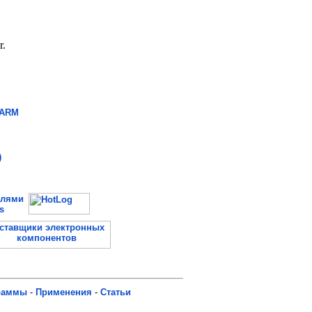
 ARM
)
елями
s
раммы
-
Применения
-
Статьи