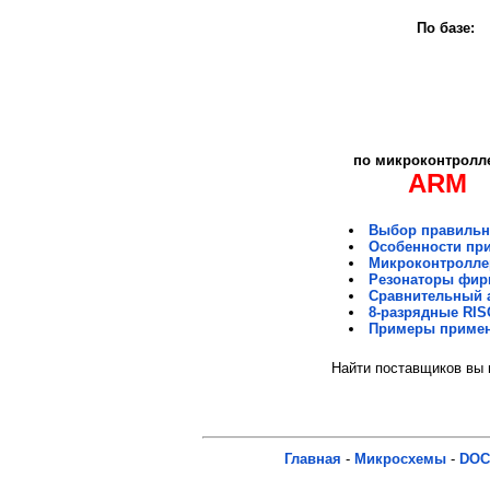
По базе:
по микроконтролл
ARM
Выбор правильно
Особенности при
Микроконтроллер
Резонаторы фир
Сравнительный 
8-разрядные RIS
Примеры примен
Найти поставщиков вы м
Главная
-
Микросхемы
-
DOC