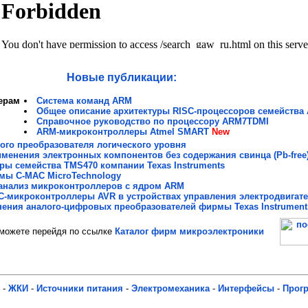
Новые публикации:
ерам
Система команд ARM
Общее описание архитектуры RISС-процессоров семейства
Справочное руководство по процессору ARM7TDMI
ARM-микроконтроллеры Atmel SMART
New
го преобразователя логического уровня
менения электронных компонентов без содержания свинца (Pb-free
ы семейства TMS470 компании Texas Instruments
мы C-MAC MicroTechnology
анализ микроконтроллеров с ядром ARM
C-микроконтроллеры AVR в устройствах управления электродвигат
ения аналого-цифровых преобразователей фирмы Texas Instrument
ожете перейдя по ссылке
Каталог фирм микроэлектроники
-
ЖКИ
-
Источники питания
-
Электромеханика
-
Интерфейсы
-
Прог