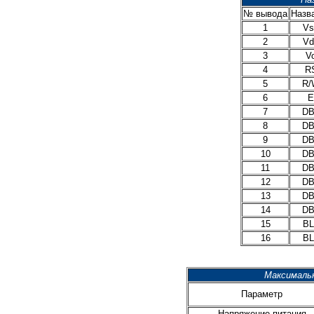
№ вывода
Назв
1
Vs
2
Vd
3
V
4
R
5
R/
6
E
7
DB
8
DB
9
DB
10
DB
11
DB
12
DB
13
DB
14
DB
15
BL
16
BL
Максималь
Параметр
Напряжение питания