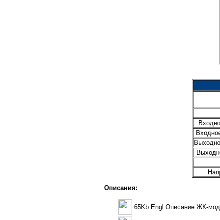
Входно
Входное
Выходно
Выходно
Нап
Описания:
65Kb Engl Описание ЖК-мо