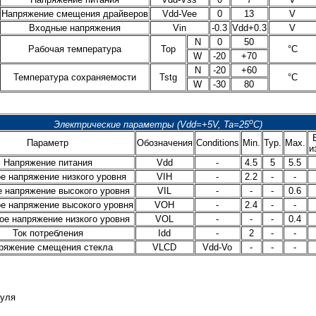
Напряжение смещения драйверов
Vdd-Vee
0
13
V
Входные напряжения
Vin
-0.3
Vdd+0.3
V
N
0
50
Рабочая температура
Top
°C
W
-20
+70
N
-20
+60
Температура сохраняемости
Tstg
°C
W
-30
80
o
Электрические параметры (Vdd=+5V, Ta=25
C)
Параметр
Обозначения
Conditions
Min.
Typ.
Max.
и
Напряжение питания
Vdd
-
4.5
5
5.5
е напряжение низкого уровня
VIH
-
2.2
-
-
 напряжение высокого уровня
VIL
-
-
-
0.6
е напряжение высокого уровня
VOH
-
2.4
-
-
е напряжение низкого уровня
VOL
-
-
-
0.4
Ток потребления
Idd
-
2
-
-
ряжение смещения стекла
VLCD
Vdd-Vo
-
-
-
дуля