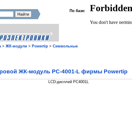
По базе:
а
>
ЖК-модули
>
Powertip
>
Символьные
овой ЖК-модуль PC-4001-L фирмы Powertip