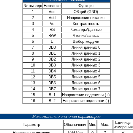
№ вывода
Название
Функция
1
Vss
Общий (GND)
2
Vdd
Напряжение питания
3
Vo
Контрастность
4
RS
Команды/Данные
5
R/W
Чтение/запись
6
E
Выбор модуля
7
DB0
Линия данных 0
8
DB1
Линия данных 1
9
DB2
Линия данных 2
10
DB3
Линия данных 3
11
DB4
Линия данных 4
12
DB5
Линия данных 5
13
DB6
Линия данных 6
14
DB7
Линия данных 7
15
BL1
Напряжение подсветки (+)
16
BL2
Напряжение подсветки (-)
Максимальные значения параметров
Единицы
Параметр
Обозначения
Min.
Max.
измерения
Напряжение питания
Vdd-Vss
0
7
V