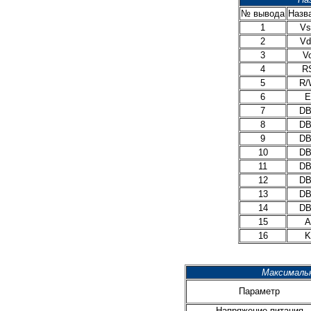
№ вывода
Назв
1
Vs
2
Vd
3
V
4
R
5
R/
6
E
7
DB
8
DB
9
DB
10
DB
11
DB
12
DB
13
DB
14
DB
15
A
16
K
Максималь
Параметр
Напряжение питания