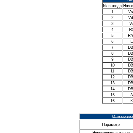
№ вывода
Назв
1
Vs
2
Vd
3
V
4
R
5
R/
6
E
7
DB
8
DB
9
DB
10
DB
11
DB
12
DB
13
DB
14
DB
15
A
16
K
Максималь
Параметр
Напряжение питания