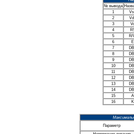
№ вывода
Назв
1
Vs
2
Vd
3
V
4
R
5
R/
6
E
7
DB
8
DB
9
DB
10
DB
11
DB
12
DB
13
DB
14
DB
15
A
16
K
Максималь
Параметр
Напряжение питания