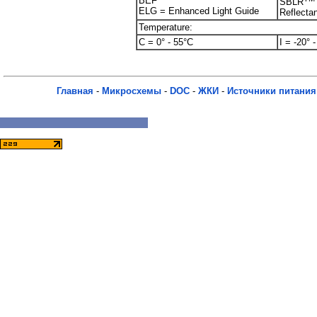
BEF
SBLR
ELG = Enhanced Light Guide
Reflecta
Temperature:
C = 0° - 55°C
I = -20° 
Главная
-
Микросхемы
-
DOC
-
ЖКИ
-
Источники питания