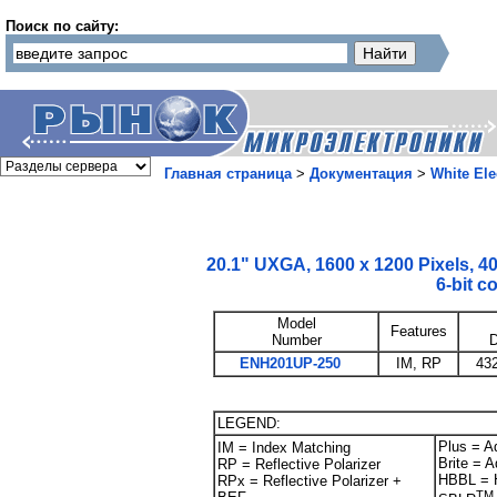
Поиск по сайту:
Главная страница
>
Документация
>
White Ele
20.1" UXGA, 1600 x 1200 Pixels, 4
6-bit co
Model
Features
Number
D
ENH201UP-250
IM, RP
43
LEGEND:
Plus = Ad
IM = Index Matching
Brite = A
RP = Reflective Polarizer
HBBL = H
RPx = Reflective Polarizer +
TM